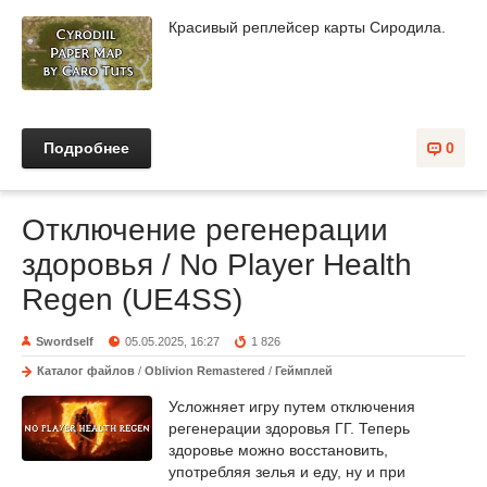
Красивый реплейсер карты Сиродила.
Подробнее
0
Отключение регенерации
здоровья / No Player Health
Regen (UE4SS)
Swordself
05.05.2025, 16:27
1 826
Каталог файлов
/
Oblivion Remastered
/
Геймплей
Усложняет игру путем отключения
регенерации здоровья ГГ. Теперь
здоровье можно восстановить,
употребляя зелья и еду, ну и при