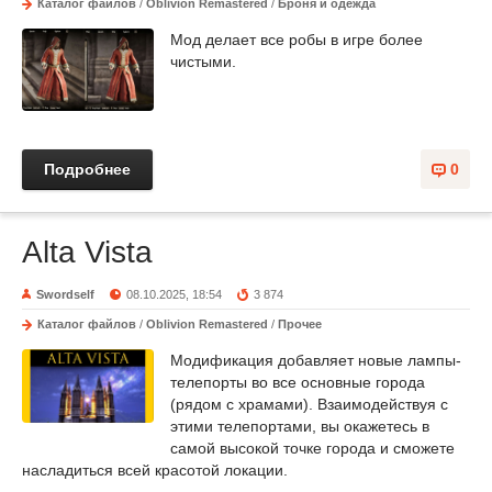
Каталог файлов
/
Oblivion Remastered
/
Броня и одежда
Мод делает все робы в игре более
чистыми.
Подробнее
0
Alta Vista
Swordself
08.10.2025, 18:54
3 874
Каталог файлов
/
Oblivion Remastered
/
Прочее
Модификация добавляет новые лампы-
телепорты во все основные города
(рядом с храмами). Взаимодействуя с
этими телепортами, вы окажетесь в
самой высокой точке города и сможете
насладиться всей красотой локации.