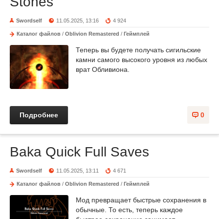
Stones
Swordself
11.05.2025, 13:16
4 924
Каталог файлов
/
Oblivion Remastered
/
Геймплей
Теперь вы будете получать сигильские
камни самого высокого уровня из любых
врат Обливиона.
Подробнее
0
Baka Quick Full Saves
Swordself
11.05.2025, 13:11
4 671
Каталог файлов
/
Oblivion Remastered
/
Геймплей
Мод превращает быстрые сохранения в
обычные. То есть, теперь каждое