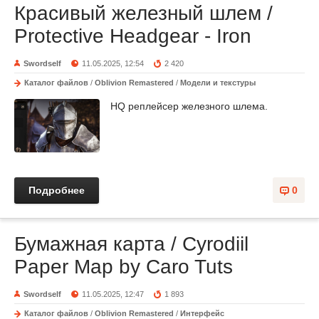
Красивый железный шлем /
Protective Headgear - Iron
Swordself
11.05.2025, 12:54
2 420
Каталог файлов
/
Oblivion Remastered
/
Модели и текстуры
HQ реплейсер железного шлема.
Подробнее
0
Бумажная карта / Cyrodiil
Paper Map by Caro Tuts
Swordself
11.05.2025, 12:47
1 893
Каталог файлов
/
Oblivion Remastered
/
Интерфейс