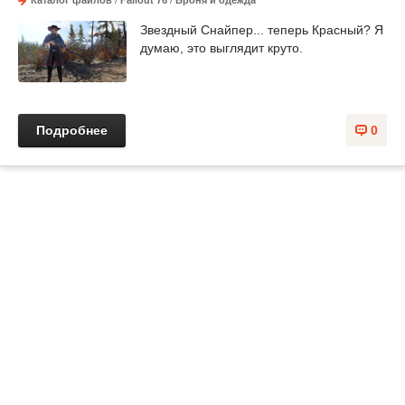
Каталог файлов
/
Fallout 76
/
Броня и одежда
Звездный Снайпер... теперь Красный? Я
думаю, это выглядит круто.
Подробнее
0