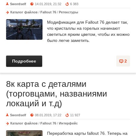
Swordself
14.01.2019, 21:32
6 383
Каталог файлов
/
Fallout 76
/
Ретекстуры
Модификация для Fallout 76 делает так,
что кристаллы на горелых начинают
светиться ярким цветом, чтобы их можно
было легче заметить.
Подробнее
2
8к карта с деталями
(торговцами, названиями
локаций и т.д)
Swordself
08.01.2019, 17:22
11 927
Каталог файлов
/
Fallout 76
/
Интерфейс
Переработка карты fallout 76. Теперь на