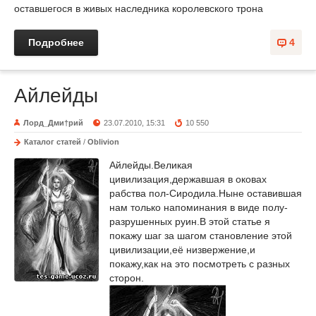
оставшегося в живых наследника королевского трона
Подробнее
4
Айлейды
Лорд_Дми†рий
23.07.2010, 15:31
10 550
Каталог статей
/
Oblivion
Айлейды.Великая
цивилизация,державшая в оковах
рабства пол-Сиродила.Ныне оставившая
нам только напоминания в виде полу-
разрушенных руин.В этой статье я
покажу шаг за шагом становление этой
цивилизации,её низвержение,и
покажу,как на это посмотреть с разных
сторон.