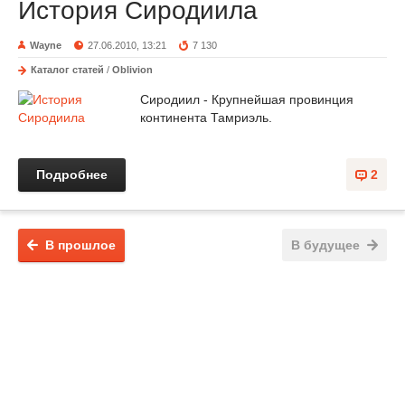
История Сиродиила
Wayne
27.06.2010, 13:21
7 130
Каталог статей
/
Oblivion
Сиродиил - Крупнейшая провинция
континента Тамриэль.
Подробнее
2
В прошлое
В будущее