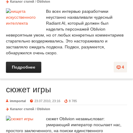
Каталог статей
/
Oblivion
Во всех интервью разработчики
неустанно нахваливали чудесный
Radiant AI, который должен был
наделить персонажей Oblivion
невероятным умом, но от любых конкретных комментариев
старательно воздерживались. Это настораживало и
заставляло ожидать подвоха. Подвох, разумеется,
обнаружился очень скоро.
Подробнее
4
сюжет игры
immportal
23.07.2010, 23:16
8 785
Каталог статей
/
Oblivion
сюжет Oblivion незамысловат:
умирающий император посылает нас,
простого заключенного, на поиски единственного