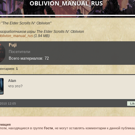
OBLIVION_MANUAL_RUS
"The Elder Scrolls IV: Oblivion"
азработчиков игры The Elder Scrolls IV: Oblivion
blivion_manual_rus
(1.94 MB)
Fuji
Посетители
Всего материалов: 72
ентариев:
1
Alan
что это?
2010 12:05
Lik
мация
тели, находящиеся в группе
Гости
, не могут оставлять комментарии к данной публикац