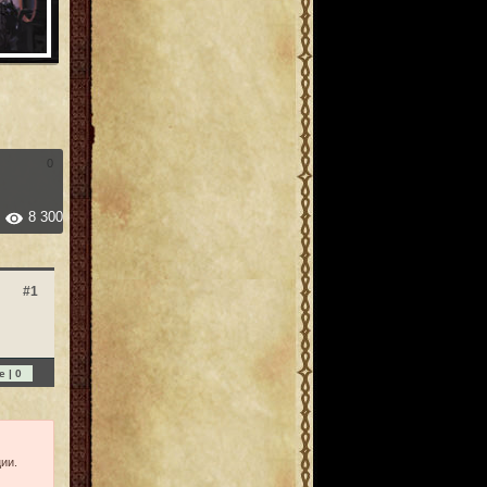
0
8 300
#1
e |
0
ии.