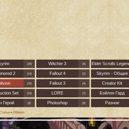
kyrim
Witcher 3
Elder Scrolls Legen
[28]
[9]
onored 2
Fallout 4
Skyrim - Общее
[14]
[2]
livion
Fallout 3
Creator Kit
[32]
[4]
uction Set
LORE
Бэйлон Гард
[19]
[7]
н Герой
Photoshop
Разное
[8]
[9]
Статьи
»
Oblivion