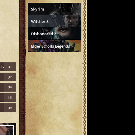
Skyrim
Witcher 3
Dishonored 2
Elder Scrolls Legends
ds
[17]
[12]
[16]
[3]
[19]