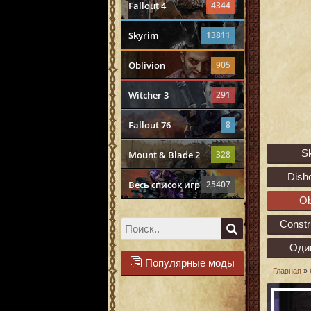
Fallout 4
4344
Skyrim
13811
Oblivion
905
Witcher 3
291
Fallout 76
8
S
Mount & Blade 2
328
Dish
Весь список игр
25407
Ob
Constr
Оди
Популярные моды
Главная
»