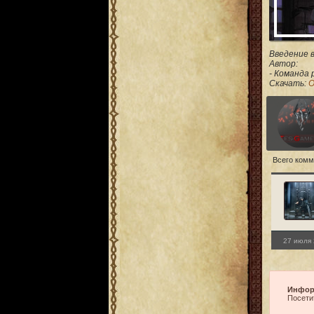
Введение в 
Автор:
- Команда р
Скачать:
O
Всего комм
27 июля 
Инфор
Посети