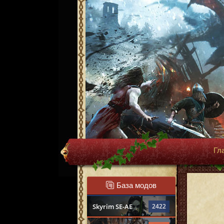
Гл
База модов
Skyrim SE-AE
2422