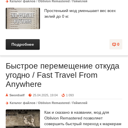
Каталог файлов
/
Oblivion Remastered
/
Геймплей
Простенький мод уменьшает вес всех
зелий до 0 кг.
Подробнее
0
Быстрое перемещение откуда
угодно / Fast Travel From
Anywhere
Swordself
25.04.2025, 19:04
1 093
Каталог файлов
/
Oblivion Remastered
/
Геймплей
Как и сказано в названии, мод для
Oblivion Remastered позволяет
совершить быстрый переход к маркерам