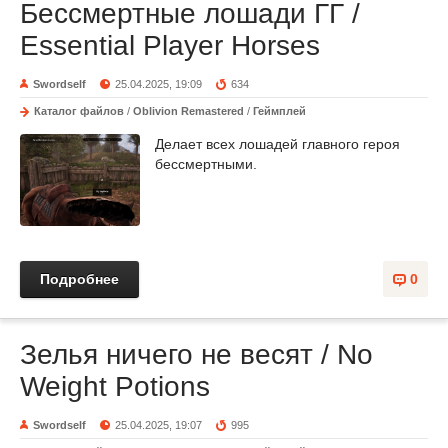
Бессмертные лошади ГГ /
Essential Player Horses
Swordself
25.04.2025, 19:09
634
Каталог файлов
/
Oblivion Remastered
/
Геймплей
Делает всех лошадей главного героя
бессмертными.
Подробнее
0
Зелья ничего не весят / No
Weight Potions
Swordself
25.04.2025, 19:07
995