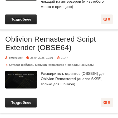
локаций из интерьеров (и из любого
места в принципе).
Подробнее
0
Oblivion Remastered Script
Extender (OBSE64)
Swordself
25.04.2025, 19:01
2 147
Каталог файлов
/
Oblivion Remastered
/
Глобальные моды
Расширитель скриптов (OBSE64) для
Oblivion Remastered (аналог SKSE,
только для Oblivion).
Подробнее
0