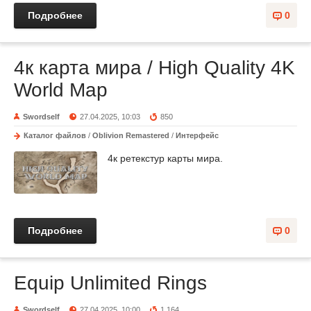
Подробнее
0
4к карта мира / High Quality 4K
World Map
Swordself
27.04.2025, 10:03
850
Каталог файлов
/
Oblivion Remastered
/
Интерфейс
4к ретекстур карты мира.
Подробнее
0
Equip Unlimited Rings
Swordself
27.04.2025, 10:00
1 164