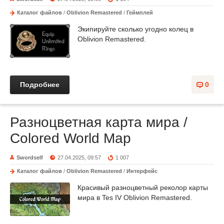
Каталог файлов
/
Oblivion Remastered
/
Геймплей
Экипируйте сколько угодно колец в
Oblivion Remastered.
Подробнее
0
Разноцветная карта мира /
Colored World Map
Swordself
27.04.2025, 09:57
1 007
Каталог файлов
/
Oblivion Remastered
/
Интерфейс
Красивый разноцветный реколор карты
мира в Tes IV Oblivion Remastered.