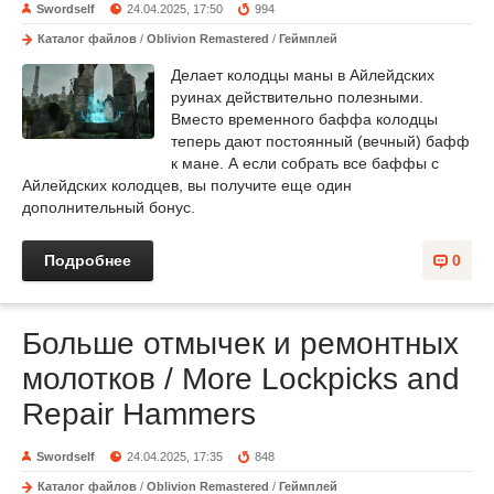
Swordself
24.04.2025, 17:50
994
Каталог файлов
/
Oblivion Remastered
/
Геймплей
Делает колодцы маны в Айлейдских
руинах действительно полезными.
Вместо временного баффа колодцы
теперь дают постоянный (вечный) бафф
к мане. А если собрать все баффы с
Айлейдских колодцев, вы получите еще один
дополнительный бонус.
Подробнее
0
Больше отмычек и ремонтных
молотков / More Lockpicks and
Repair Hammers
Swordself
24.04.2025, 17:35
848
Каталог файлов
/
Oblivion Remastered
/
Геймплей