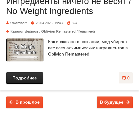
Ингредиенты ничего не весят /
No Weight Ingredients
Swordself
23.04.2025, 19:43
824
Каталог файлов
/
Oblivion Remastered
/
Геймплей
Как и сказано в названии, мод убирает
вес всех алхимических ингредиентов в
Oblivion Remastered.
Подробнее
0
В прошлое
В будущее