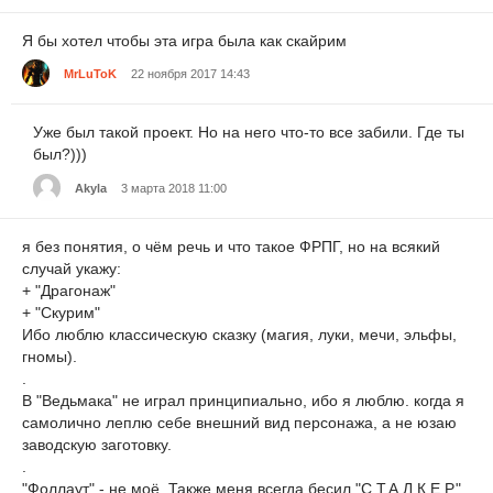
Я бы хотел чтобы эта игра была как скайрим
MrLuToK
22 ноября 2017 14:43
Уже был такой проект. Но на него что-то все забили. Где ты
был?)))
Akyla
3 марта 2018 11:00
я без понятия, о чём речь и что такое ФРПГ, но на всякий
случай укажу:
+ "Драгонаж"
+ "Скурим"
Ибо люблю классическую сказку (магия, луки, мечи, эльфы,
гномы).
.
В "Ведьмака" не играл принципиально, ибо я люблю. когда я
самолично леплю себе внешний вид персонажа, а не юзаю
заводскую заготовку.
.
"Фоллаут" - не моё. Также меня всегда бесил "С.Т.А.Л.К.Е.Р."