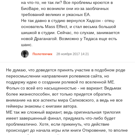
на что-то, не так ли? Все проблемы кроются в
БиоВаре, но возникли они из-за заоблачных
требований великих и ужасных ЕА.
Не так давно в студию вернулся Хадсон - отец-
основатель Mass Effect, и стал весьма большой
шишкой в студии. Сейчас, по слухам, занимается
новой Драганагой. Возможно у Тедаса еще есть
шанс.
Полотенчик
28 ноября 2017 14:21
Не думаю, что доведется принять участие в подобном роде
переосмыслении направления ролевиков сайта, но
поддержу идею о создании ролевой по вселенной МЕ.
Фолыч со всей его насыщенностью - не вариант. Ведьмак
более жизнеспособен, вот только придется обратить
внимание на все аспекты мира Сапковского, а ведь не все
геймеры знакомы с книгами автора.
МЕ так же сложный вариант, ведь оригинальная трилогия
имеет завершенный финал, придумать что-либо будет
проблематично. Хотя, если прикинуть, что действие
происходит до начала игры или книги Откровение, то вполне