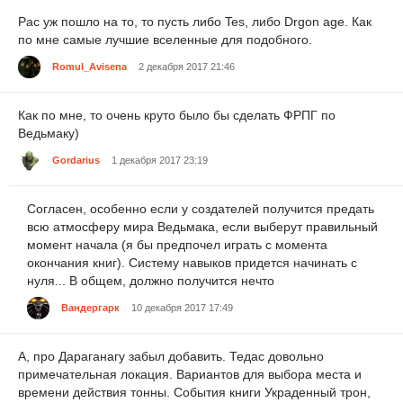
Рас уж пошло на то, то пусть либо Tes, либо Drgon age. Как
по мне самые лучшие вселенные для подобного.
Romul_Avisena
2 декабря 2017 21:46
Как по мне, то очень круто было бы сделать ФРПГ по
Ведьмаку)
Gordarius
1 декабря 2017 23:19
Согласен, особенно если у создателей получится предать
всю атмосферу мира Ведьмака, если выберут правильный
момент начала (я бы предпочел играть с момента
окончания книг). Систему навыков придется начинать с
нуля... В общем, должно получится нечто
Вандергарк
10 декабря 2017 17:49
А, про Дараганагу забыл добавить. Тедас довольно
примечательная локация. Вариантов для выбора места и
времени действия тонны. События книги Украденный трон,