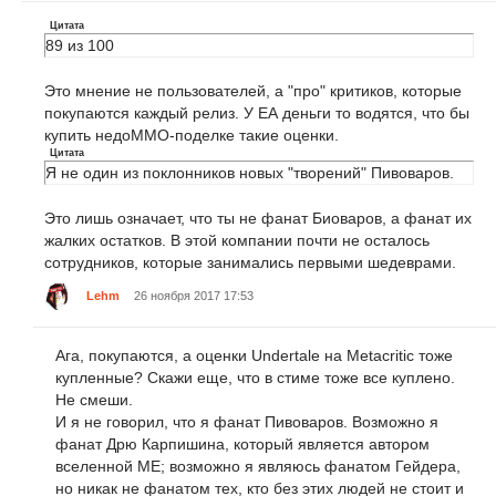
Цитата
89 из 100
Это мнение не пользователей, а "про" критиков, которые
покупаются каждый релиз. У ЕА деньги то водятся, что бы
купить недоММО-поделке такие оценки.
Цитата
Я не один из поклонников новых "творений" Пивоваров.
Это лишь означает, что ты не фанат Биоваров, а фанат их
жалких остатков. В этой компании почти не осталось
сотрудников, которые занимались первыми шедеврами.
Lehm
26 ноября 2017 17:53
Ага, покупаются, а оценки Undertale на Metacritic тоже
купленные? Скажи еще, что в стиме тоже все куплено.
Не смеши.
И я не говорил, что я фанат Пивоваров. Возможно я
фанат Дрю Карпишина, который является автором
вселенной ME; возможно я являюсь фанатом Гейдера,
но никак не фанатом тех, кто без этих людей не стоит и