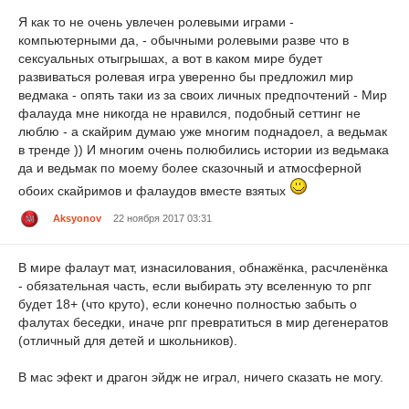
Я как то не очень увлечен ролевыми играми -
компьютерными да, - обычными ролевыми разве что в
сексуальных отыгрышах, а вот в каком мире будет
развиваться ролевая игра уверенно бы предложил мир
ведмака - опять таки из за своих личных предпочтений - Мир
фалауда мне никогда не нравился, подобный сеттинг не
люблю - а скайрим думаю уже многим поднадоел, а ведьмак
в тренде )) И многим очень полюбились истории из ведьмака
да и ведьмак по моему более сказочный и атмосферной
обоих скайримов и фалаудов вместе взятых
Aksyonov
22 ноября 2017 03:31
В мире фалаут мат, изнасилования, обнажёнка, расчленёнка
- обязательная часть, если выбирать эту вселенную то рпг
будет 18+ (что круто), если конечно полностью забыть о
фалутах беседки, иначе рпг превратиться в мир дегенератов
(отличный для детей и школьников).
В мас эфект и драгон эйдж не играл, ничего сказать не могу.