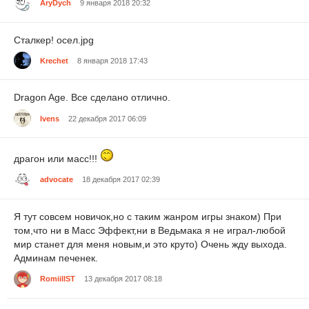
AryDych
9 января 2018 20:32
Сталкер! осел.jpg
Krechet
8 января 2018 17:43
Dragon Age. Все сделано отлично.
Ivens
22 декабря 2017 06:09
драгон или масс!!!
advocate
18 декабря 2017 02:39
Я тут совсем новичок,но с таким жанром игры знаком) При
том,что ни в Масс Эффект,ни в Ведьмака я не играл-любой
мир станет для меня новым,и это круто) Очень жду выхода.
Админам печенек.
RomiillST
13 декабря 2017 08:18