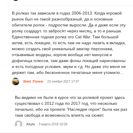
В ролках так зависали в годах 2006-2013. Когда игровой
рынок был не такой разнообразный, да и основные
обитатели ролок - подростки выросли. Да и даже если эту
ролку создадут. то забросят через месяц, а то и раньше.
Единственная годная ролка это Cat War. Там большой
актив, есть локации, то есть там не надо лазить в вкладка,
можно создать свой уникальный аватар персонажа,
отзывчивые модеры, короче вообще нет минусов и
дофигища плюсов, там даже фоны локаций нарисованны
и есть погодные условия, звуки и т.д. Но даже это меня не
держит там, ибо бесконечное печатанье меня утомило...
Steel_Flower
23 ноября 2017 17:07
Вы видимо не были в курсе что за ролевой проект здесь
существовал с 2012 года по 2017 год, что несколько
печально, ибо на проекте "Наследие героя" была как раз
таки свобода и возможность влиять на сюжет.
Akyla
3 марта 2018 10:59