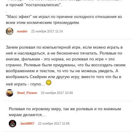
и прочий "постапокалипсис".
.
"Масс эфект" не играл по причине холодного отношения ко
всем этим космическим тряхомудиям.
evader
22 ноября 2017 11:14
Зачем ролевая по компьютерной игре, если можно играть в
неё и наслаждаться, а не бесконечно печатать. Ролевые по
книгам, фильмам - это норма, но ролевая по игре = это
странно. Ролевые были придуманы, что бы воссоздать своим
воображением и текстом, то что ты не можешь увидеть. А
воображать Скайрим или другую игру, вместо того что бы в
неё играть - глупо...
Steel_Flower
22 ноября 2017 10:39
Ролевая по игровому миру, так же ролевые и по книжным
мирам делаются...
Jack9807
22 ноября 2017 11:56