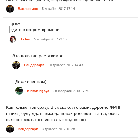
Вандергарк
5 декабря 2017 17:14
Цитата
ждите в скором времени
Lehm
5 декабря 2017 21:57
Это понятие растяжимое...
Вандергарк
10 декабря 2017 14:43
Даже слишком)
KiritoKirigaya
28 февраля 2018 17:40
Как только, так сразу. В смысле, я с вами, дорогие ФРПГ-
шники, буду ждать выхода новой ролевой. Гы, надеюсь
силенок хватит отписывать ежедневно)
Вандергарк
3 декабря 2017 16:28