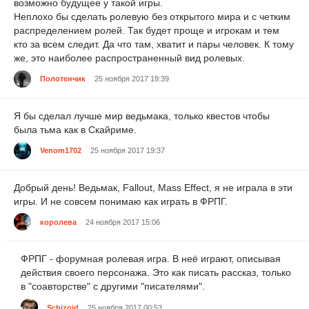
возможно будущее у такой игры.
Неплохо бы сделать ролевую без открытого мира и с четким
распределением ролей. Так будет проще и игрокам и тем
кто за всем следит. Да что там, хватит и пары человек. К тому
же, это наиболее распространенный вид ролевых.
Полотенчик
25 ноября 2017 19:39
Я бы сделал лучше мир ведьмака, только квестов чтобы
была тьма как в Скайриме.
Venom1702
25 ноября 2017 19:37
Добрый день! Ведьмак, Fallout, Mass Effect, я не играла в эти
игры. И не совсем понимаю как играть в ФРПГ.
королева
24 ноября 2017 15:06
ФРПГ - форумная ролевая игра. В неё играют, описывая
действия своего персонажа. Это как писать рассказ, только
в "соавторстве" с другими "писателями".
Schizoid
25 ноября 2017 00:53