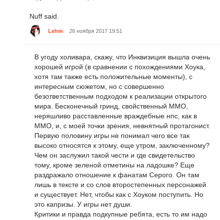
Nuff said.
Lehm
26 ноября 2017 19:51
В угоду холивара, скажу, что Инквизиция вышла очень
хорошей игрой (в сравнении с похождениями Хоука,
хотя там также есть положительные моменты), с
интересным сюжетом, но с совершенно
безответственным подходом к реализации открытого
мира. Бесконечный гринд, свойственный ММО,
неряшливо расставленные враждебные нпс, как в
ММО, и, с моей точки зрения, невнятный протагонист.
Первую половину игры не понимал чего все так
высоко относятся к этому, еще утром, заключенному?
Чем он заслужил такой чести и где свидетельство
тому, кроме зеленой отметины на ладошке? Еще
раздражало отношение к фанатам Серого. Он там
лишь в тексте и со слов второстепенных персонажей
и существует. Нет, чтобы как с Хоуком поступить. Но
это капризы. У игры нет души.
Критики и правда подкупные ребята, есть то им надо