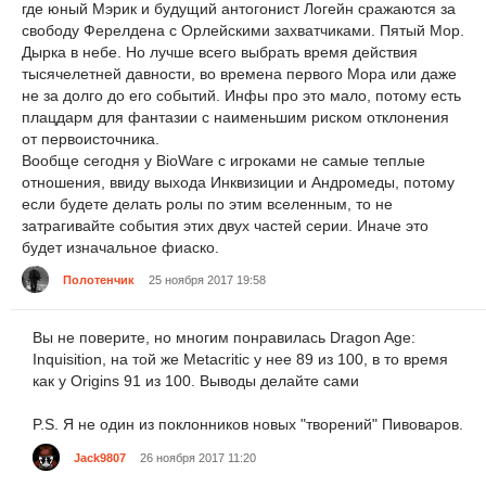
где юный Мэрик и будущий антогонист Логейн сражаются за
свободу Ферелдена с Орлейскими захватчиками. Пятый Мор.
Дырка в небе. Но лучше всего выбрать время действия
тысячелетней давности, во времена первого Мора или даже
не за долго до его событий. Инфы про это мало, потому есть
плацдарм для фантазии с наименьшим риском отклонения
от первоисточника.
Вообще сегодня у BioWare с игроками не самые теплые
отношения, ввиду выхода Инквизиции и Андромеды, потому
если будете делать ролы по этим вселенным, то не
затрагивайте события этих двух частей серии. Иначе это
будет изначальное фиаско.
Полотенчик
25 ноября 2017 19:58
Вы не поверите, но многим понравилась Dragon Age:
Inquisition, на той же Metacritic у нее 89 из 100, в то время
как у Origins 91 из 100. Выводы делайте сами
P.S. Я не один из поклонников новых "творений" Пивоваров.
Jack9807
26 ноября 2017 11:20