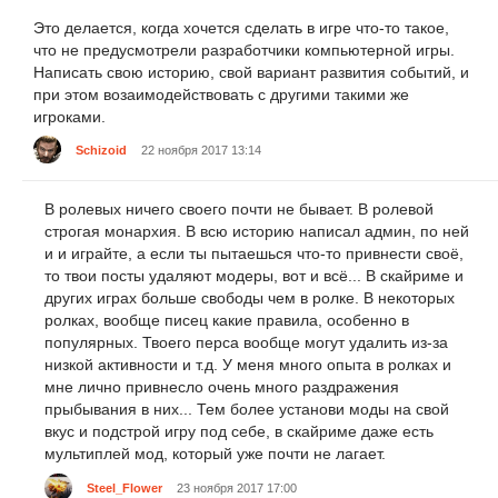
Это делается, когда хочется сделать в игре что-то такое,
что не предусмотрели разработчики компьютерной игры.
Написать свою историю, свой вариант развития событий, и
при этом возаимодействовать с другими такими же
игроками.
Schizoid
22 ноября 2017 13:14
В ролевых ничего своего почти не бывает. В ролевой
строгая монархия. В всю историю написал админ, по ней
и и играйте, а если ты пытаешься что-то привнести своё,
то твои посты удаляют модеры, вот и всё... В скайриме и
других играх больше свободы чем в ролке. В некоторых
ролках, вообще писец какие правила, особенно в
популярных. Твоего перса вообще могут удалить из-за
низкой активности и т.д. У меня много опыта в ролках и
мне лично привнесло очень много раздражения
прыбывания в них... Тем более установи моды на свой
вкус и подстрой игру под себе, в скайриме даже есть
мультиплей мод, который уже почти не лагает.
Steel_Flower
23 ноября 2017 17:00