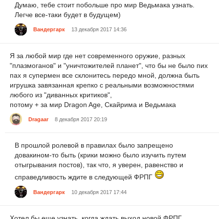
Думаю, тебе стоит побольше про мир Ведьмака узнать.
Легче все-таки будет в будущем)
Вандергарк
13 декабря 2017 14:36
Я за любой мир где нет современного оружие, разных
"плазмоганов" и "уничтожителей планет", что бы не было пих
пах я супермен все склонитесь передо мной, должна быть
игрушка завязанная крепко с реальными возможностями
любого из "диванных критиков",
потому + за мир Dragon Age, Скайрима и Ведьмака
Dragaar
8 декабря 2017 20:19
В прошлой ролевой в правилах было запрещено
довакином-то быть (крики можно было изучить путем
отыгрывания постов), так что, я уверен, равенство и
справедливость ждите в следующей ФРПГ
Вандергарк
10 декабря 2017 17:44
Хотел бы еще узнать, когда ждать выход новой ФРПГ...