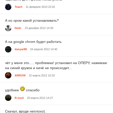
Teach
11 февраля 2013 22:02
А но хром какой устанавливать?
Dedz
23 декабря 2012 14:30
А на google chrom будет работать
danyar98
16 апреля 2012 14:40
чёт у меня это..... проблемка! установил на ОПЕРУ, нажимаю
на синий кружок и ничё не происходит...
ARROW
22 марта 2012 10:33
удобнее
спасибо
R-mod
20 марта 2012 14:27
Скачал, вроде неплохо).