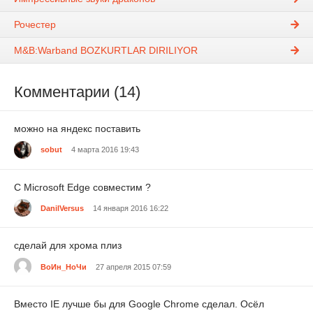
Рочестер
M&B:Warband BOZKURTLAR DIRILIYOR
Комментарии (14)
можно на яндекс поставить
sobut
4 марта 2016 19:43
C Microsoft Edge совместим ?
DanilVersus
14 января 2016 16:22
сделай для хрома плиз
ВоИн_НоЧи
27 апреля 2015 07:59
Вместо IE лучше бы для Google Chrome сделал. Осёл