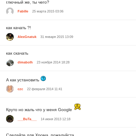
глючный же, ты чего?
Fabille
25 марта 2015 03:06
как качать ?!
AlexGnatuk
31 января 2015 13:09
как скачать
dimabolh
23 ноября 2014 18:28
А как установить
czc
22 февраля 2014 11:41
Круто но жаль что у меня Google
___BuTa___
14 июня 2013 12:18
Сделайте для Хрома, пожалуйста.