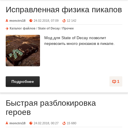
Исправленная физика пикапов
monctrs18
24.02.2018, 07:09
12 142
Каталог файлов
/
State of Decay
/
Прочее
Мод для State of Decay позволит
перевозить много рюкзаков в пикапе.
Подробнее
1
Быстрая разблокировка
героев
monctrs18
24.02.2018, 00:27
15 680