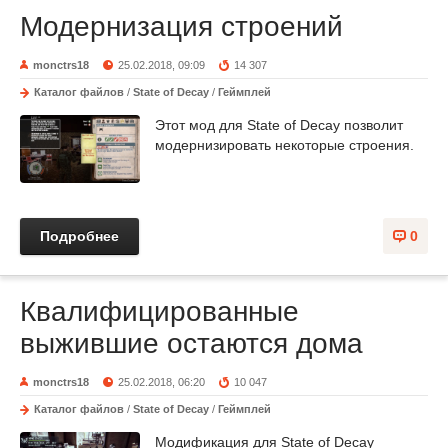
Модернизация строений
monctrs18
25.02.2018, 09:09
14 307
Каталог файлов
/
State of Decay
/
Геймплей
Этот мод для State of Decay позволит
модернизировать некоторые строения.
Подробнее
0
Квалифицированные
выжившие остаются дома
monctrs18
25.02.2018, 06:20
10 047
Каталог файлов
/
State of Decay
/
Геймплей
Модификация для State of Decay