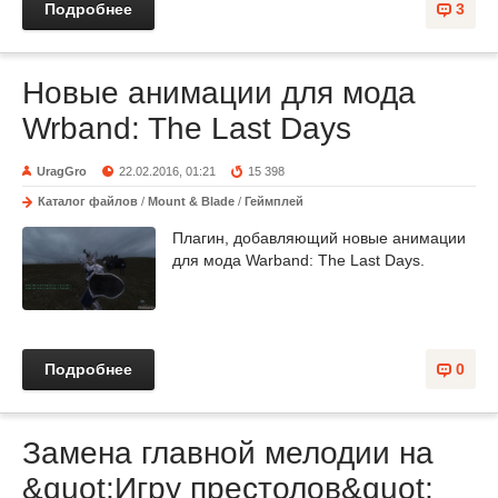
Подробнее
3
Новые анимации для мода
Wrband: The Last Days
UragGro
22.02.2016, 01:21
15 398
Каталог файлов
/
Mount & Blade
/
Геймплей
Плагин, добавляющий новые анимации
для мода Warband: The Last Days.
Подробнее
0
Замена главной мелодии на
&quot;Игру престолов&quot;