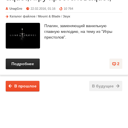
UragGro
22.02.2016, 01:16
10 764
Каталог файлов
/
Mount & Blade
/
Звук
Плагин, заменяющий ванильную
главную мелодию, на тему из "Игры
престолов".
Подробнее
2
В прошлое
В будущее