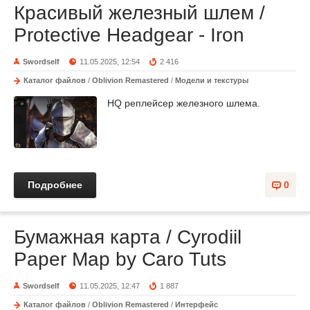
Красивый железный шлем /
Protective Headgear - Iron
Swordself
11.05.2025, 12:54
2 416
Каталог файлов
/
Oblivion Remastered
/
Модели и текстуры
HQ реплейсер железного шлема.
Подробнее
0
Бумажная карта / Cyrodiil
Paper Map by Caro Tuts
Swordself
11.05.2025, 12:47
1 887
Каталог файлов
/
Oblivion Remastered
/
Интерфейс