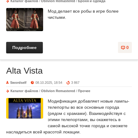
Каталог файлов
/
Oblivion Remastered
/
Броня и одежда
Мод делает все робы в игре более
чистыми.
Подробнее
0
Alta Vista
Swordself
08.10.2025, 18:54
3 867
Каталог файлов
/
Oblivion Remastered
/
Прочее
Модификация добавляет новые лампы-
телепорты во все основные города
(рядом с храмами). Взаимодействуя с
этими телепортами, вы окажетесь в
самой высокой точке города и сможете
насладиться всей красотой локации.