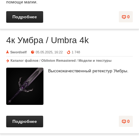
помощи магии.
Подробнее
0
4к Умбра / Umbra 4k
Swordself
05.05.2025, 16:22
1 748
Каталог файлов
/
Oblivion Remastered
/
Модели и текстуры
Высококачественный ретекстур Умбры.
Подробнее
0