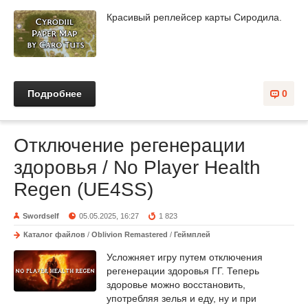
Красивый реплейсер карты Сиродила.
Подробнее
0
Отключение регенерации
здоровья / No Player Health
Regen (UE4SS)
Swordself
05.05.2025, 16:27
1 823
Каталог файлов
/
Oblivion Remastered
/
Геймплей
Усложняет игру путем отключения
регенерации здоровья ГГ. Теперь
здоровье можно восстановить,
употребляя зелья и еду, ну и при