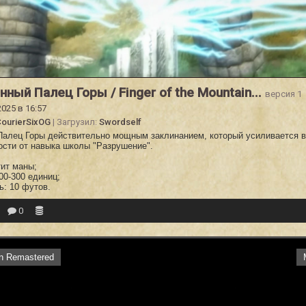
нный Палец Горы / Finger of the Mountain...
версия 1
2025 в 16:57
ourierSixOG
| Загрузил:
Swordself
Палец Горы действительно мощным заклинанием, который усиливается в
ости от навыка школы "Разрушение".
тит маны;
200-300 единиц;
ь: 10 футов.
0
on Remastered