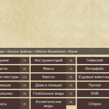
ная
»
Каталог файлов
»
Oblivion Remastered
» Магия
ружие
Инструментарий
Геймплей
[0]
[3]
атчи
Фиксы
Интерфейс
[0]
[1]
и текстуры
Квесты
Ездовые животны
[11]
[0]
имации
Дома и локации
Прочее
[0]
[3]
паньоны
Глобальные моды
ENB
[0]
[1]
Косметические
[0]
асы
Сборки
[0]
моды