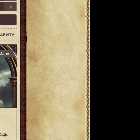
[4]
АВИТУ
Магия
мощь.