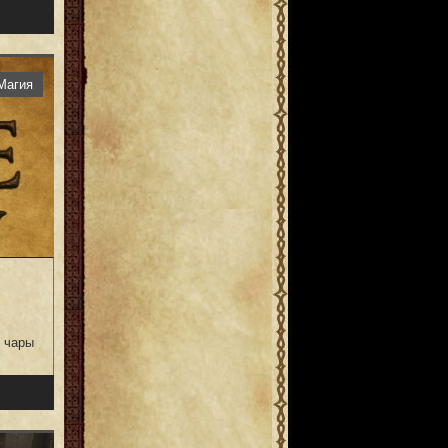
Магия
т чары