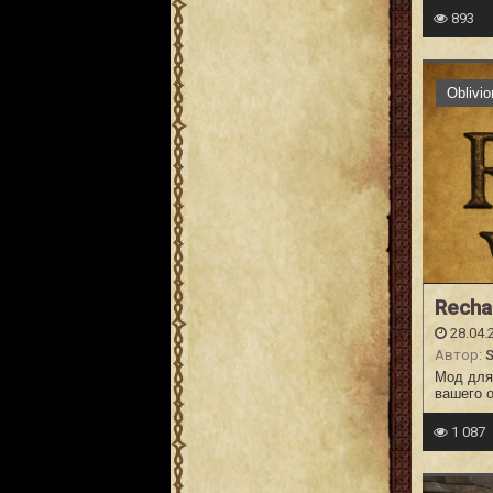
893
Oblivi
Recha
28.04.
Автор:
Мод для 
вашего 
1 087