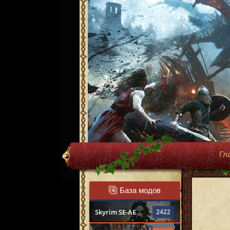
Гл
База модов
Skyrim SE-AE
2422