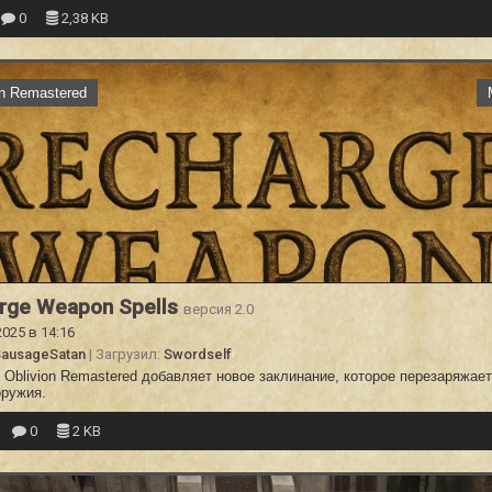
0
2,38 KB
on Remastered
rge Weapon Spells
версия 2.0
2025 в 14:16
SausageSatan
| Загрузил:
Swordself
Oblivion Remastered добавляет новое заклинание, которое перезаряжае
оружия.
0
2 KB