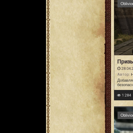
Oblivi
Призы
28.04.
Автор:
Добавля
безопас
1 284
Oblivi