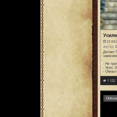
Усиле
23.04.
Автор:
C
Делает 
зависим
- Не тра
- Урон: 
- Област
1 122
Oblivi