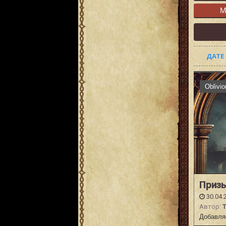
М
ДАТЕ
Oblivi
Призы
30.04.
Автор:
T
Добавля