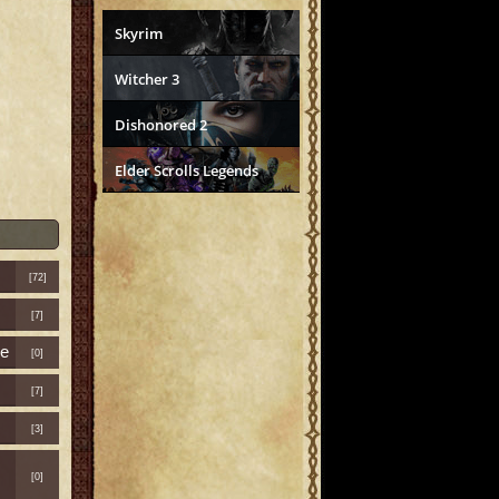
Skyrim
Witcher 3
Dishonored 2
Elder Scrolls Legends
[72]
[7]
е
[0]
[7]
[3]
[0]