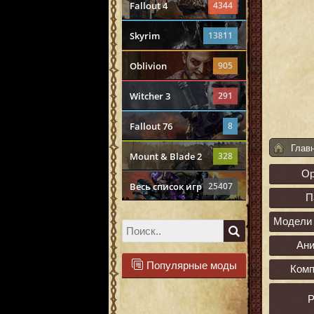
Fallout 4
4344
Skyrim
13811
Oblivion
905
Witcher 3
291
Fallout 76
8
Глав
Mount & Blade 2
328
О
Весь список игр
25407
П
Модели 
Ан
Популярные моды
Ком
Р