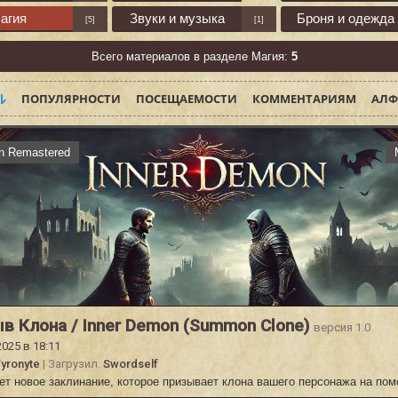
агия
Звуки и музыка
Броня и одежда
[5]
[1]
Всего материалов в разделе Магия:
5
ПОПУЛЯРНОСТИ
ПОСЕЩАЕМОСТИ
КОММЕНТАРИЯМ
АЛФ
on Remastered
в Клона / Inner Demon (Summon Clone)
версия 1.0
2025 в 18:11
yronyte
| Загрузил:
Swordself
ет новое заклинание, которое призывает клона вашего персонажа на по