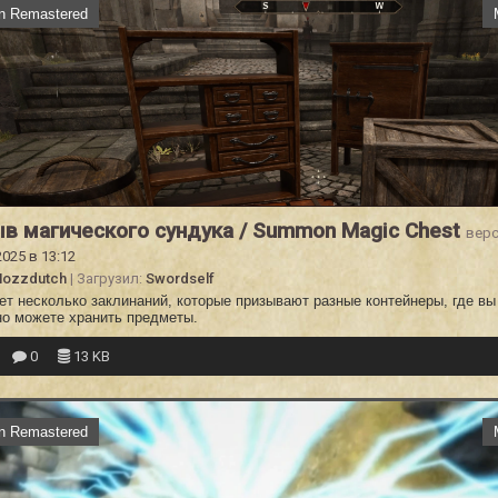
on Remastered
в магического сундука / Summon Magic Chest
верс
2025 в 13:12
Hozzdutch
| Загрузил:
Swordself
ет несколько заклинаний, которые призывают разные контейнеры, где вы
но можете хранить предметы.
0
13 KB
on Remastered