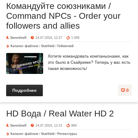
Командуйте союзниками /
Command NPCs - Order your
followers and allies
Swordself
14.07.2024, 12:27
1 095
Каталог файлов
/
Starfield
/
Геймплей
Хотите командовать компаньонами, как
это было в Скайриме? Теперь у вас есть
такая возможность!
Подробнее
0
HD Вода / Real Water HD 2
Swordself
14.07.2024, 12:21
984
Каталог файлов
/
Starfield
/
Ретекстуры