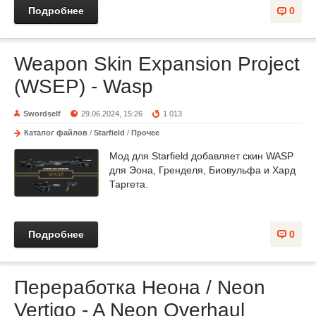
Подробнее
0
Weapon Skin Expansion Project
(WSEP) - Wasp
Swordself
29.06.2024, 15:26
1 013
Каталог файлов
/
Starfield
/
Прочее
Мод для Starfield добавляет скин WASP
для Эона, Гренделя, Биовульфа и Хард
Таргета.
Подробнее
0
Переработка Неона / Neon
Vertigo - A Neon Overhaul