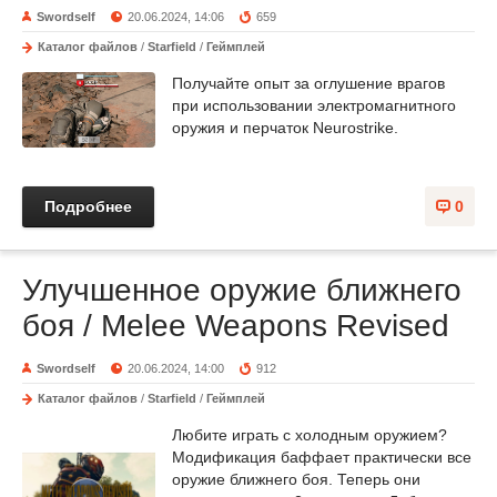
Swordself
20.06.2024, 14:06
659
Каталог файлов
/
Starfield
/
Геймплей
Получайте опыт за оглушение врагов
при использовании электромагнитного
оружия и перчаток Neurostrike.
Подробнее
0
Улучшенное оружие ближнего
боя / Melee Weapons Revised
Swordself
20.06.2024, 14:00
912
Каталог файлов
/
Starfield
/
Геймплей
Любите играть с холодным оружием?
Модификация баффает практически все
оружие ближнего боя. Теперь они