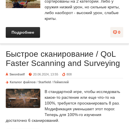
сортированы на 2 категории. Либо у
оружия низкий урон, но сильные криты,
либо наоборот - высокий урон, слабые
криты.
Подробнее
0
Быстрое сканирование / QoL
Faster Scanning and Surveying
Swordself
20.06.2024, 13:55
808
Каталог файлов
/
Starfield
/
Геймплей
В стандартной игре, чтобы исследовать
какое-то растение или еще что-то на
100%, требуется просканировать 8 раз.
Модификация уменьшает этот порог.
Теперь для 100%-го изучения
достаточно 6 сканирований.