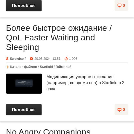
Подробнее
0
Более быстрое ожидание /
QoL Faster Waiting and
Sleeping
Swordself
20.06.2024, 13:51
1 006
Каталог файлов
/
Starfield
/
Геймплей
Модификация ускоряет ожидание
(например, во время сна) в Starfield в 2
раза.
Подробнее
0
No Angry Companions