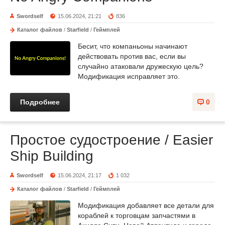
Swordself
15.06.2024, 21:21
836
Каталог файлов
/
Starfield
/
Геймплей
Бесит, что компаньоны начинают
действовать против вас, если вы
случайно атаковали дружескую цель?
Модификация исправляет это.
Подробнее
0
Простое судостроение / Easier
Ship Building
Swordself
15.06.2024, 21:17
1 032
Каталог файлов
/
Starfield
/
Геймплей
Модификация добавляет все детали для
кораблей к торговцам запчастями в