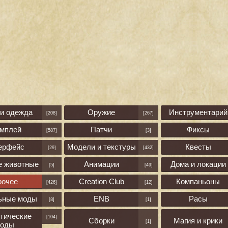
 и одежда
Оружие
Инструментарий
[208]
[267]
ймплей
Патчи
Фиксы
[587]
[3]
ерфейс
Модели и текстуры
Квесты
[29]
[432]
е животные
Анимации
Дома и локации
[5]
[49]
рочее
Creation Club
Компаньоны
[426]
[12]
ьные моды
ENB
Расы
[8]
[1]
тические
[104]
Сборки
Магия и крики
[1]
оды