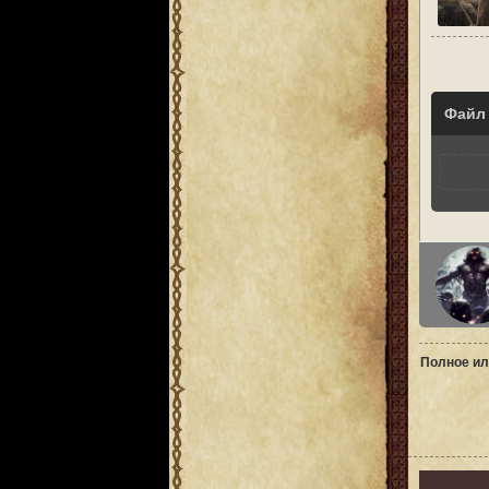
Файл
Полное ил