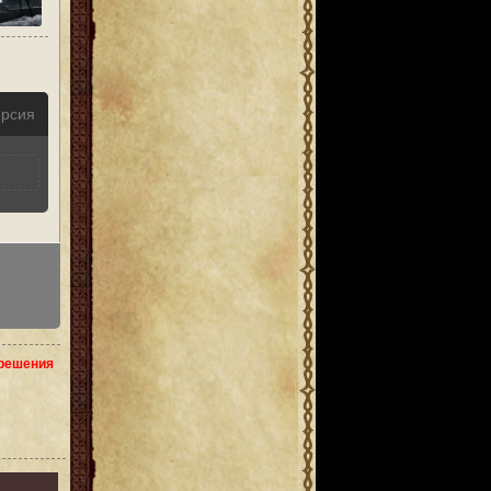
ерсия
зрешения