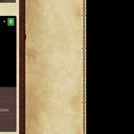
+
0
123068