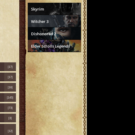
Skyrim
Witcher 3
Dishonored 2
Elder Scrolls Legends
[17]
[17]
[16]
[145]
[73]
[3]
[12]