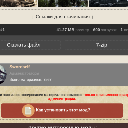
↓ Ссылки для скачивания ↓
41.27 MB
размер
600
загрузок
1
в
Скачать файл
7-zip
Swordself
Администраторы
Всего материалов: 7567
и частичное копирование материалов возможно
только с письменного ра
администрации.
Как установить этот мод?
Другие интересные моды: