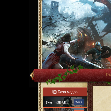
Гл
База модов
Skyrim SE-AE
2422