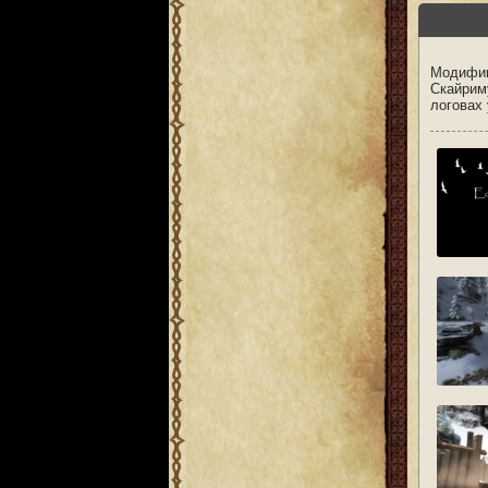
Модифик
Скайриму
логовах 