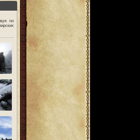
вуя по
пирских