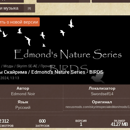
 и музыка
[6]
ть о новой версии
я
/
Моды
/
Skyrim SE-AE
/
Прочее
 Скайрима / Edmond's Nature Series - BIRDS
2024, 13:13
Автор
Локализатор
Edmond Noir
Swordself14
Язык
Оригинал
Русский
nexusmods.com/skyrimspecialedition/mods/
2 312
600
ВЕРСИЯ
РАЗМЕР
1
41.27 MB
СМОТРОВ
ЗАГРУЗОК