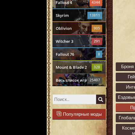
Fallout 4
4344
Skyrim
13811
Oblivion
905
Witcher 3
291
Fallout 76
8
Броня
Mount & Blade 2
328
Ге
Весь список игр
25407
Инт
Ездовы
П
Популярные моды
Глобал
Косме
м