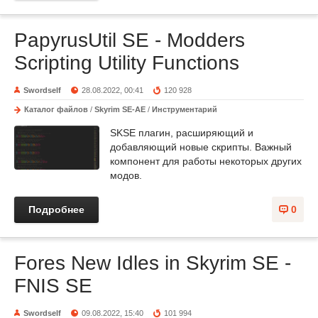
PapyrusUtil SE - Modders
Scripting Utility Functions
Swordself
28.08.2022, 00:41
120 928
Каталог файлов
/
Skyrim SE-AE
/
Инструментарий
SKSE плагин, расширяющий и
добавляющий новые скрипты. Важный
компонент для работы некоторых других
модов.
Подробнее
0
Fores New Idles in Skyrim SE -
FNIS SE
Swordself
09.08.2022, 15:40
101 994