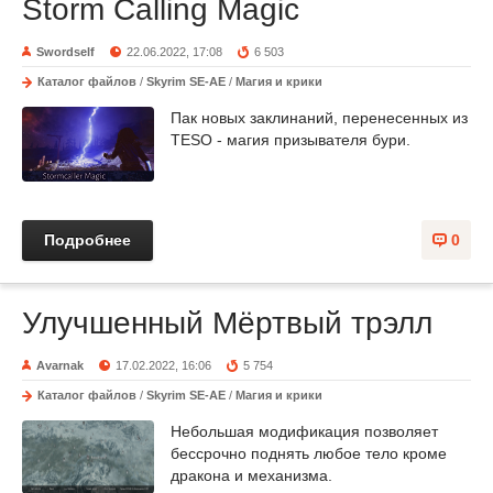
Storm Calling Magic
Swordself
22.06.2022, 17:08
6 503
Каталог файлов
/
Skyrim SE-AE
/
Магия и крики
Пак новых заклинаний, перенесенных из
TESO - магия призывателя бури.
Подробнее
0
Улучшенный Мёртвый трэлл
Avarnak
17.02.2022, 16:06
5 754
Каталог файлов
/
Skyrim SE-AE
/
Магия и крики
Небольшая модификация позволяет
бессрочно поднять любое тело кроме
дракона и механизма.