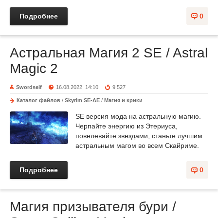
Подробнее
0
Астральная Магия 2 SE / Astral
Magic 2
Swordself
16.08.2022, 14:10
9 527
Каталог файлов
/
Skyrim SE-AE
/
Магия и крики
SE версия мода на астральную магию.
Черпайте энергию из Этериуса,
повелевайте звездами, станьте лучшим
астральным магом во всем Скайриме.
Подробнее
0
Магия призывателя бури /