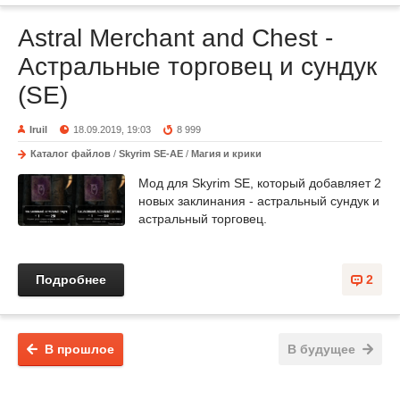
Astral Merchant and Chest -
Астральные торговец и сундук
(SE)
Iruil
18.09.2019, 19:03
8 999
Каталог файлов
/
Skyrim SE-AE
/
Магия и крики
Мод для Skyrim SE, который добавляет 2
новых заклинания - астральный сундук и
астральный торговец.
Подробнее
2
В прошлое
В будущее