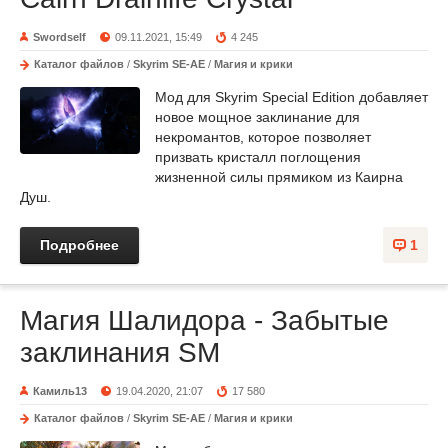
Swordself
09.11.2021, 15:49
4 245
Каталог файлов
/
Skyrim SE-AE
/
Магия и крики
Мод для Skyrim Special Edition добавляет
новое мощное заклинание для
некромантов, которое позволяет
призвать кристалл поглощения
жизненной силы прямиком из Каирна
Душ.
Подробнее
1
Магия Шалидора - Забытые
заклинания SM
Камиль13
19.04.2020, 21:07
17 580
Каталог файлов
/
Skyrim SE-AE
/
Магия и крики