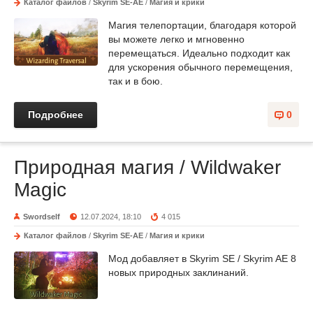
Каталог файлов
/
Skyrim SE-AE
/
Магия и крики
Магия телепортации, благодаря которой
вы можете легко и мгновенно
перемещаться. Идеально подходит как
для ускорения обычного перемещения,
так и в бою.
Подробнее
0
Природная магия / Wildwaker
Magic
Swordself
12.07.2024, 18:10
4 015
Каталог файлов
/
Skyrim SE-AE
/
Магия и крики
Мод добавляет в Skyrim SE / Skyrim AE 8
новых природных заклинаний.