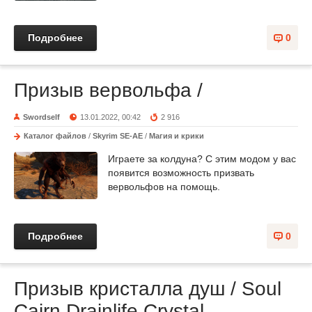
Подробнее
0
Призыв вервольфа /
Swordself
13.01.2022, 00:42
2 916
Каталог файлов
/
Skyrim SE-AE
/
Магия и крики
Играете за колдуна? С этим модом у вас
появится возможность призвать
вервольфов на помощь.
Подробнее
0
Призыв кристалла душ / Soul
Cairn Drainlife Crystal