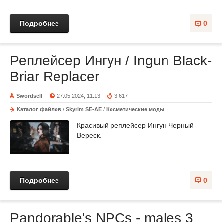
Подробнее
0
Реплейсер Ингун / Ingun Black-
Briar Replacer
Swordself
27.05.2024, 11:13
3 617
Каталог файлов
/
Skyrim SE-AE
/
Косметические моды
Красивый реплейсер Ингун Черный
Вереск.
Подробнее
0
Pandorable's NPCs - males 3