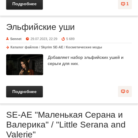
Подробнее
1
Эльфийские уши
Sennet
29.07.2023, 22:29
5 689
Каталог файлов
/
Skyrim SE-AE
/
Косметические моды
Добавляет набор эльфийских ушей и
серьги для них.
Подробнее
0
SE-AE "Маленькая Серана и
Валерика" / "Little Serana and
Valerie"