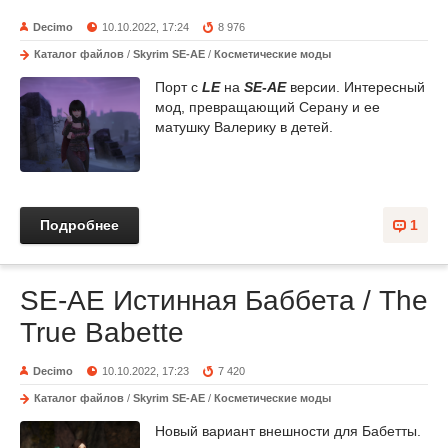
Decimo
10.10.2022, 17:24
8 976
Каталог файлов
/
Skyrim SE-AE
/
Косметические моды
Порт с
LE
на
SE-AE
версии. Интересный
мод, превращающий Серану и ее
матушку Валерику в детей.
Подробнее
1
SE-AE Истинная Баббета / The
True Babette
Decimo
10.10.2022, 17:23
7 420
Каталог файлов
/
Skyrim SE-AE
/
Косметические моды
Новый вариант внешности для Бабетты.