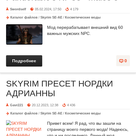
Swordself
05.02.2024, 17:50
4 179
Каталог файлов
/
Skyrim SE-AE
/
Косметические моды
Мод перерабатывает внешний вид 60
важных мужских NPC.
Подробнее
0
SKYRIM ПРЕСЕТ НОРДКИ
АДРИАННЫ
Gavr221
20.12.2023, 12:38
4 436
Каталог файлов
/
Skyrim SE-AE
/
Косметические моды
Привет всем! Я рад, что вы зашли на
страницу моего первого мода! Надеюсь,
что и ни последнего. Данный мод