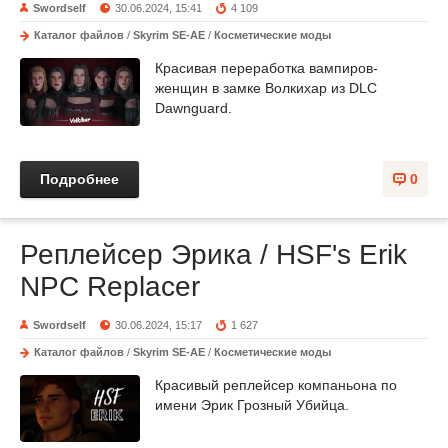
Swordself
30.06.2024, 15:41
4 109
Каталог файлов
/
Skyrim SE-AE
/
Косметические моды
Красивая переработка вампиров-
женщин в замке Волкихар из DLC
Dawnguard.
Подробнее
0
Реплейсер Эрика / HSF's Erik
NPC Replacer
Swordself
30.06.2024, 15:17
1 627
Каталог файлов
/
Skyrim SE-AE
/
Косметические моды
Красивый реплейсер компаньона по
имени Эрик Грозный Убийца.