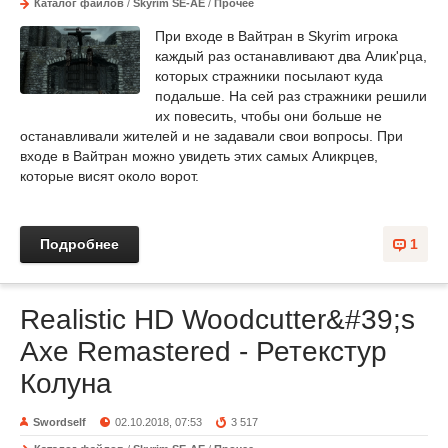
Каталог файлов
/
Skyrim SE-AE
/
Прочее
При входе в Вайтран в Skyrim игрока
каждый раз останавливают два Алик'рца,
которых стражники посылают куда
подальше. На сей раз стражники решили
их повесить, чтобы они больше не
останавливали жителей и не задавали свои вопросы. При
входе в Вайтран можно увидеть этих самых Аликрцев,
которые висят около ворот.
Подробнее
1
Realistic HD Woodcutter&#39;s
Axe Remastered - Ретекстур
Колуна
Swordself
02.10.2018, 07:53
3 517