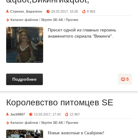
Станнис_Баратеон
29.03.2017, 10:26
9 903
Каталог файлов
/
Skyrim SE-AE
/
Прочее
Пресет одной из главных героинь
знаменитого сериала "Викинги".
Подробнее
5
Королевство питомцев SE
Jack9807
13.03.2017, 17:43
12 967
Каталог файлов
/
Skyrim SE-AE
/
Прочее
Новые животные в Скайриме!