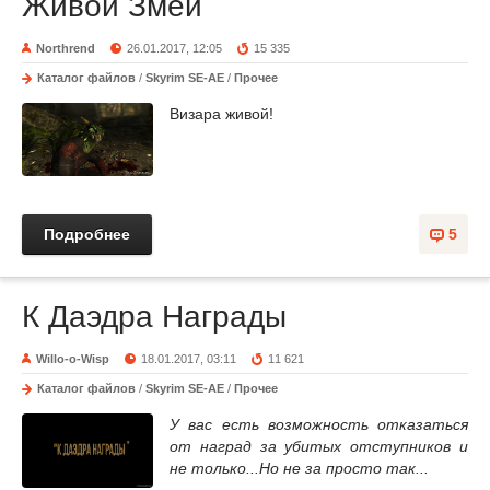
Живой Змей
Northrend
26.01.2017, 12:05
15 335
Каталог файлов
/
Skyrim SE-AE
/
Прочее
Визара живой!
Подробнее
5
К Даэдра Награды
Willo-o-Wisp
18.01.2017, 03:11
11 621
Каталог файлов
/
Skyrim SE-AE
/
Прочее
У вас есть возможность отказаться
от наград за убитых отступников и
не только...Но не за просто так...