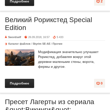
Подробнее
2
Великий Рорикстед Special
Edition
Swordself
26.09.2018, 16:57
5 433
Каталог файлов
/
Skyrim SE-AE
/
Прочее
Модификация значительно улучшает
Рорикстед, добавляя вокруг этой
деревни маленькие стены, ворота,
фермы и другое.
Подробнее
0
Пресет Лагерты из сериала
&quot;Викинги&quot;