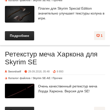
Каталог файлов
/
Skyrim SE-AE
/
Прочее
Плагин для Skyrim Special Edition
значительно улучшает текстуры колуна в
игре.
Подробнее
1
Ретекстур меча Харкона для
Skyrim SE
Swordself
29.09.2018, 05:48
8 893
Каталог файлов
/
Skyrim SE-AE
/
Прочее
Очень качественный ретекстур меча
Лорда Харкона. Версия для SE!