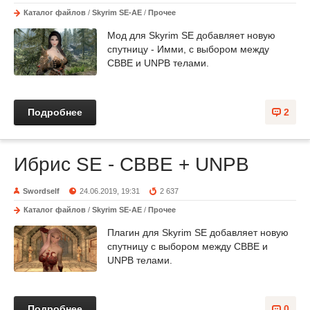
Каталог файлов
/
Skyrim SE-AE
/
Прочее
Мод для Skyrim SE добавляет новую
спутницу - Имми, с выбором между
CBBE и UNPB телами.
Подробнее
2
Ибрис SE - CBBE + UNPB
Swordself
24.06.2019, 19:31
2 637
Каталог файлов
/
Skyrim SE-AE
/
Прочее
Плагин для Skyrim SE добавляет новую
спутницу с выбором между CBBE и
UNPB телами.
Подробнее
0