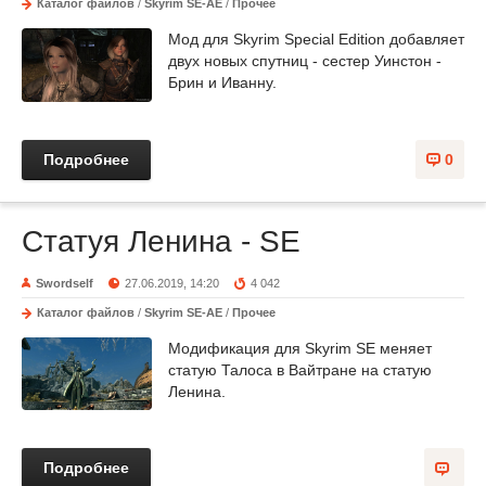
Каталог файлов
/
Skyrim SE-AE
/
Прочее
Мод для Skyrim Special Edition добавляет
двух новых спутниц - сестер Уинстон -
Брин и Иванну.
Подробнее
0
Статуя Ленина - SE
Swordself
27.06.2019, 14:20
4 042
Каталог файлов
/
Skyrim SE-AE
/
Прочее
Модификация для Skyrim SE меняет
статую Талоса в Вайтране на статую
Ленина.
Подробнее