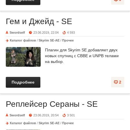
Гем и Джейд - SE
Swordself
23.06.2019, 22:04
4 593
Каталог файлов
/
Skyrim SE-AE
/
Прочее
Плагин для Skyrim SE добавляет двух
новых спутниц с CBBE и UNPB телами
на выбор.
Подробнее
2
Реплейсер Сераны - SE
Swordself
23.06.2019, 20:54
3 501
Каталог файлов
/
Skyrim SE-AE
/
Прочее