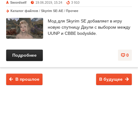
Swordself
19.06.2019, 15:24
3 910
Каталог файлов
/
Skyrim SE-AE
/
Прочее
Мод для Skyrim SE добавляет в игру
новую спутницу Даули с выбором между
UUNP и CBBE bodyslide.
Подробнее
0
В прошлое
В будущее