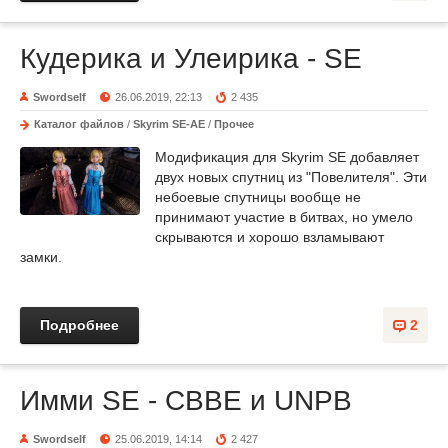
Кудерика и Улеирика - SE
Swordself
26.06.2019, 22:13
2 435
Каталог файлов
/
Skyrim SE-AE
/
Прочее
Модификация для Skyrim SE добавляет
двух новых спутниц из "Повелителя". Эти
небоевые спутницы вообще не
принимают участие в битвах, но умело
скрываются и хорошо взламывают
замки.
Подробнее
2
Имми SE - CBBE и UNPB
Swordself
25.06.2019, 14:14
2 427