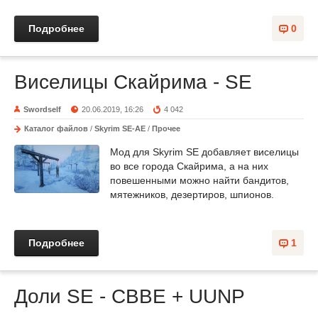
Подробнее
0
Виселицы Скайрима - SE
Swordself
20.06.2019, 16:26
4 042
Каталог файлов
/
Skyrim SE-AE
/
Прочее
Мод для Skyrim SE добавляет виселицы
во все города Скайрима, а на них
повешенными можно найти бандитов,
мятежников, дезертиров, шпионов.
Подробнее
1
Доли SE - CBBE + UUNP