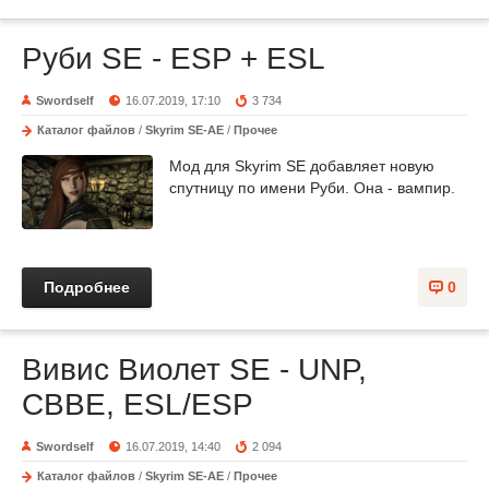
Руби SE - ESP + ESL
Swordself
16.07.2019, 17:10
3 734
Каталог файлов
/
Skyrim SE-AE
/
Прочее
Мод для Skyrim SE добавляет новую
спутницу по имени Руби. Она - вампир.
Подробнее
0
Вивис Виолет SE - UNP,
CBBE, ESL/ESP
Swordself
16.07.2019, 14:40
2 094
Каталог файлов
/
Skyrim SE-AE
/
Прочее