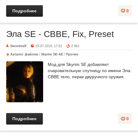
Подробнее
0
Эла SE - CBBE, Fix, Preset
Swordself
15.07.2019, 17:52
2 961
Каталог файлов
/
Skyrim SE-AE
/
Прочее
Мод для Skyrim SE добавляет
очаровательную спутницу по имени Эла.
CBBE тело, перки двуручного оружия.
Подробнее
0