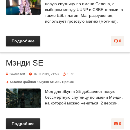
новую спутницу по имени Селена, с
выбором между UUNP и CBBE телами, а
также ESL плагин. Маг разрушения,
использует грозовую магию (молнии).
Подробнее
0
Мэнди SE
Swordself
16.07.2019, 21:53
1 991
Каталог файлов
/
Skyrim SE-AE
/
Прочее
Мод для Skyrim SE добавляет новую
бессмертную спутницу по имени Мэнди,
на которой можно жениться. 2 версии.
Подробнее
0