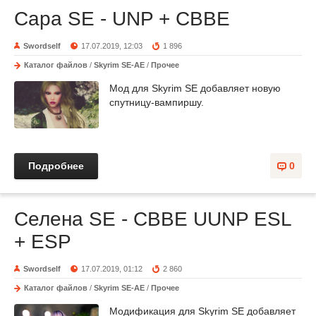
Сара SE - UNP + CBBE
Swordself
17.07.2019, 12:03
1 896
Каталог файлов
/
Skyrim SE-AE
/
Прочее
Мод для Skyrim SE добавляет новую
спутницу-вампиршу.
Подробнее
0
Селена SE - CBBE UUNP ESL
+ ESP
Swordself
17.07.2019, 01:12
2 860
Каталог файлов
/
Skyrim SE-AE
/
Прочее
Модификация для Skyrim SE добавляет