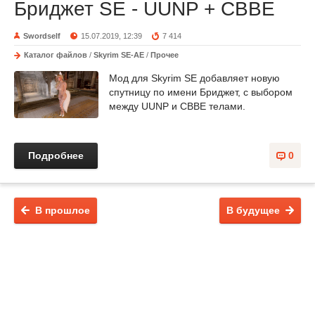
Бриджет SE - UUNP + CBBE
Swordself
15.07.2019, 12:39
7 414
Каталог файлов
/
Skyrim SE-AE
/
Прочее
Мод для Skyrim SE добавляет новую
спутницу по имени Бриджет, с выбором
между UUNP и CBBE телами.
Подробнее
0
В прошлое
В будущее