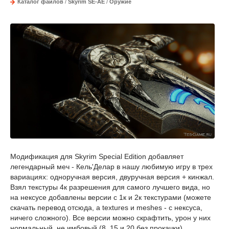
Каталог файлов
/
Skyrim SE-AE
/
Оружие
Модификация для Skyrim Special Edition добавляет
легендарный меч - Кель'Делар в нашу любимую игру в трех
вариациях: одноручная версия, двуручная версия + кинжал.
Взял текстуры 4к разрешения для самого лучшего вида, но
на нексусе добавлены версии с 1к и 2к текстурами (можете
скачать перевод отсюда, а textures и meshes - с нексуса,
ничего сложного). Все версии можно скрафтить, урон у них
нормальный, не имбовый (8, 15 и 20 без прокачки).