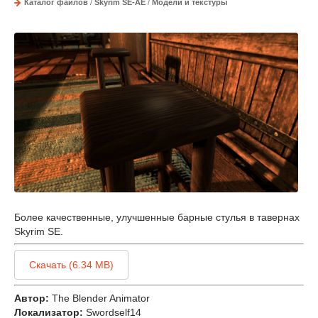
Каталог файлов
/
Skyrim SE-AE
/
Модели и текстуры
Более качественные, улучшенные барные стулья в тавернах
Skyrim SE.
Скачать (6.34 MB)
Автор:
The Blender Animator
Локализатор:
Swordself14