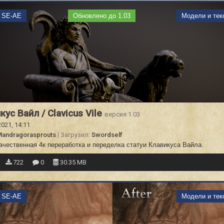
m SE-AE
Обновлено до 1.03
Модели и тек
кус Вайл / Clavicus Vile
версия 1.03
2021, 14:11
andragorasprouts
| Загрузил:
Swordself
ачественная 4к переработка и переделка статуи Клавикуса Вайла.
722
0
30.35 MB
m SE-AE
Модели и тек