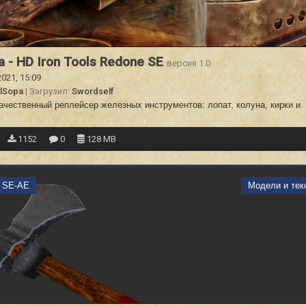
a - HD Iron Tools Redone SE
версия 1.0
2021, 15:09
lSopa
| Загрузил:
Swordself
ачественный реплейсер железных инструментов: лопат, колуна, кирки и
.
1152
0
128 MB
m SE-AE
Модели и тек