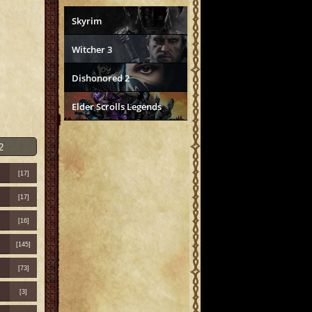
Skyrim
Witcher 3
Dishonored 2
Elder Scrolls Legends
2
[17]
[17]
[16]
[145]
[73]
[3]