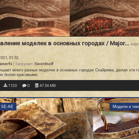
вление моделек в основных городах / Major...
вер
2021, 01:52
aiserfx
| Загрузил:
Swordself
чшает много разных моделек в основных городах Скайрима, делая эти г
но более красивыми.
1120
0
47.36 MB
m SE-AE
Модели и тек