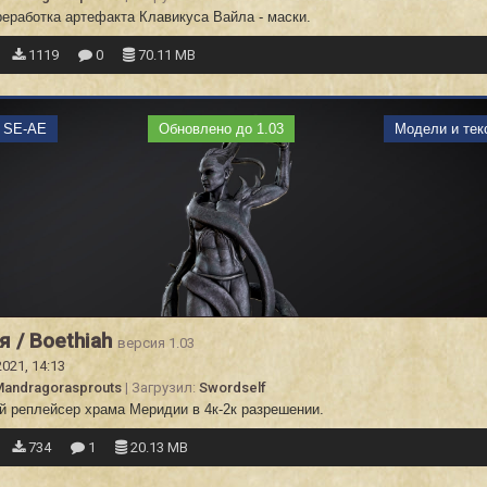
реработка артефакта Клавикуса Вайла - маски.
1119
0
70.11 MB
m SE-AE
Обновлено до 1.03
Модели и тек
я / Boethiah
версия 1.03
2021, 14:13
andragorasprouts
| Загрузил:
Swordself
й реплейсер храма Меридии в 4к-2к разрешении.
734
1
20.13 MB