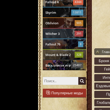
Fallout 4
4344
Skyrim
13811
Oblivion
905
Witcher 3
291
Fallout 76
8
Глав
Mount & Blade 2
328
Броня
Весь список игр
25407
Ге
Инт
Ездовы
Популярные моды
П
Глобал