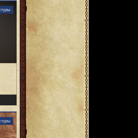
стуры
стуры