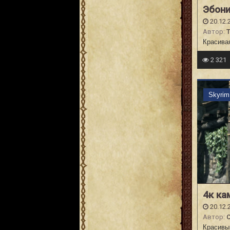
Эбони
20.12.
Автор:
Красивая
2 321
Skyri
4к ка
20.12.
Автор:
C
Красивый