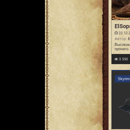
ElSop
22.12.
Автор:
E
Высокок
прочего
3 593
Skyri