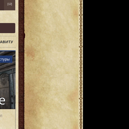
[12]
АВИТУ
стуры
01