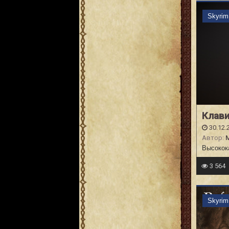
Skyri
Клави
30.12.
Автор:
M
Высокок
3 564
Skyri