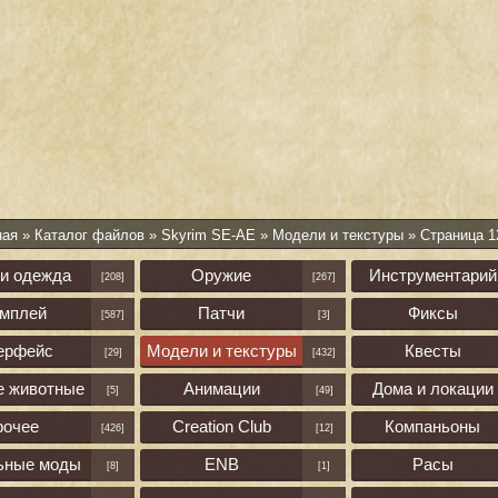
ная
»
Каталог файлов
»
Skyrim SE-AE
»
Модели и текстуры
» Страница 1
 и одежда
Оружие
Инструментарий
[208]
[267]
ймплей
Патчи
Фиксы
[587]
[3]
ерфейс
Модели и текстуры
Квесты
[29]
[432]
е животные
Анимации
Дома и локации
[5]
[49]
рочее
Creation Club
Компаньоны
[426]
[12]
ьные моды
ENB
Расы
[8]
[1]