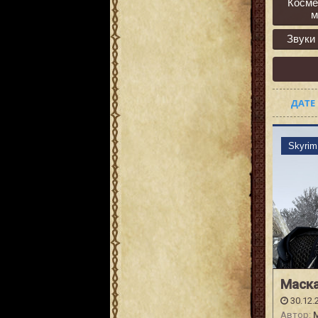
Косме
м
Звуки
ДАТЕ
Skyri
Маска
30.12.
Автор:
M