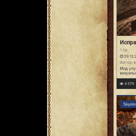
Испра
1.0a
29.12.
Автор:
r
Мод улу
визуаль
4 579
Skyri