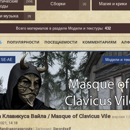
тические
[104]
Сборки
Магия и крики
[1]
оды
 и музыка
[6]
Всего материалов в разделе Модели и текстуры:
432
ПОПУЛЯРНОСТИ
ПОСЕЩАЕМОСТИ
КОММЕНТАРИЯМ
АЛФ
m SE-AE
Модели и тек
 Клавикуса Вайла / Masque of Clavicus Vile
версия 1.
2021, 14:18
andragorasprouts
| Загрузил:
Swordself