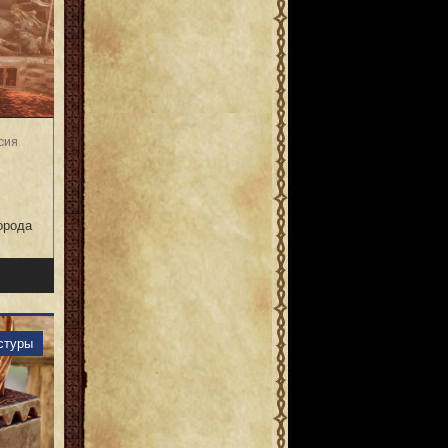
сия
орода
стуры