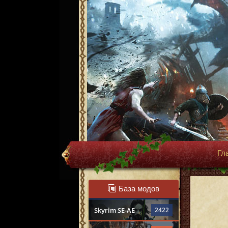
Гл
База модов
Skyrim SE-AE
2422