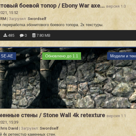
товый боевой топор / Ebony War axe...
версия 1.0
2021, 15:52
TRM
| Загрузил:
Swordself
 переработка эбонитового боевого топора. 2к текстуры.
485
0
7.80 MB
m SE-AE
Обновлено до 1.1
Модели и тек
менные стены / Stone Wall 4k retexture
версия 1.1
2021, 15:39
hris David
| Загрузил:
Swordself
 4к ретекстур каменных стен.