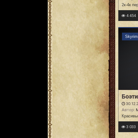
2к-4к пе
4 454
Skyri
Боэти
30.12.
Автор:
M
Красивы
3 033