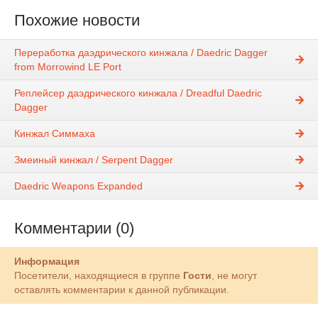
Похожие новости
Переработка даэдрического кинжала / Daedric Dagger
from Morrowind LE Port
Реплейсер даэдрического кинжала / Dreadful Daedric
Dagger
Кинжал Симмаха
Змеиный кинжал / Serpent Dagger
Daedric Weapons Expanded
Комментарии (0)
Информация
Посетители, находящиеся в группе
Гости
, не могут
оставлять комментарии к данной публикации.