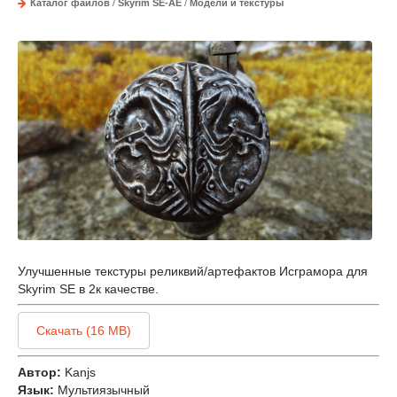
Каталог файлов
/
Skyrim SE-AE
/
Модели и текстуры
Улучшенные текстуры реликвий/артефактов Исграмора для
Skyrim SE в 2к качестве.
Скачать (16 MB)
Автор:
Kanjs
Язык:
Мультиязычный