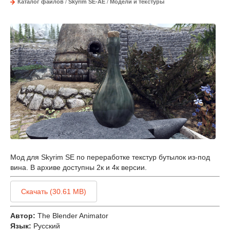
Каталог файлов
/
Skyrim SE-AE
/
Модели и текстуры
Мод для Skyrim SE по переработке текстур бутылок из-под
вина. В архиве доступны 2к и 4к версии.
Скачать (30.61 MB)
Автор:
The Blender Animator
Язык:
Русский