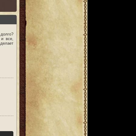
 долго?
 и все,
 делает