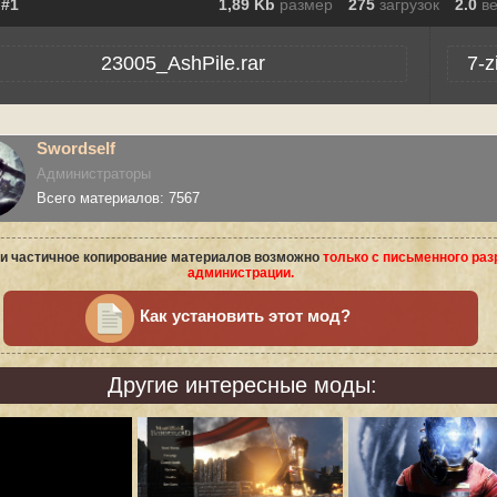
1,89 Kb
размер
275
загрузок
2.0
в
23005_AshPile.rar
7-z
Swordself
Администраторы
Всего материалов: 7567
и частичное копирование материалов возможно
только с письменного ра
администрации.
Как установить этот мод?
Другие интересные моды: