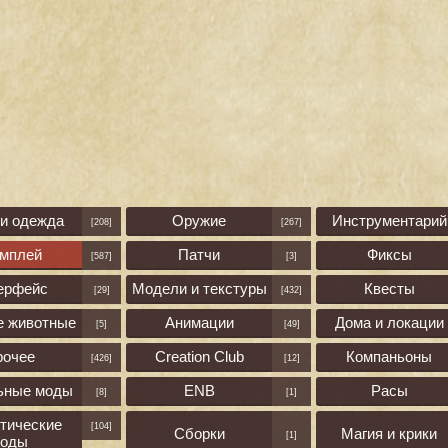
 и одежда
Оружие
Инструментарий
[208]
[267]
ймплей
Патчи
Фиксы
[587]
[3]
ерфейс
Модели и текстуры
Квесты
[29]
[432]
е животные
Анимации
Дома и локации
[5]
[49]
рочее
Creation Club
Компаньоны
[426]
[12]
ьные моды
ENB
Расы
[8]
[1]
тические
[104]
Сборки
Магия и крики
[1]
оды