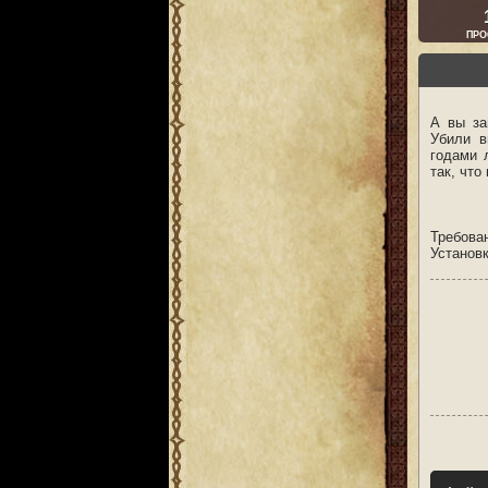
ПРО
А вы за
Убили в
годами 
так, что
Требова
Установ