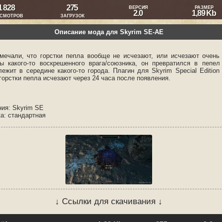
1 828
275
ВЕРСИЯ
РАЗМЕР
2.0
1,89 Kb
СМОТРОВ
ЗАГРУЗОК
Описание мода для Skyrim SE-AE
мечали, что горстки пепла вообще не исчезают, или исчезают очень
ы какого-то воскрешенного врага/союзника, он превратился в пепел
лежит в середине какого-то города. Плагин для Skyrim Special Edition
 горстки пепла исчезают через 24 часа после появления.
ния: Skyrim SE
ка: стандартная
↓ Ссылки для скачивания ↓