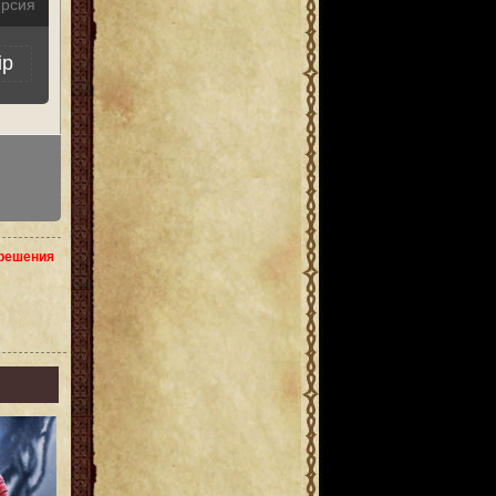
ерсия
ip
зрешения