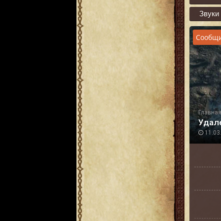
Звуки
Сообщи
Главна
Удале
11.03.