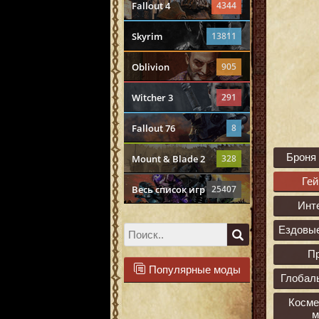
Fallout 4
4344
Skyrim
13811
Oblivion
905
Witcher 3
291
Fallout 76
8
Броня
Mount & Blade 2
328
Ге
Весь список игр
25407
Инт
Ездовы
П
Популярные моды
Глобал
Косме
м