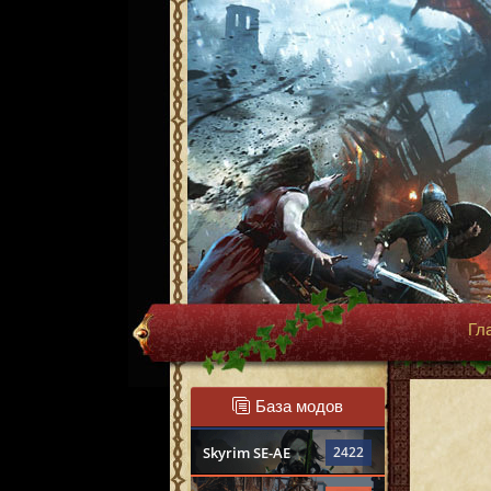
Гл
База модов
Skyrim SE-AE
2422