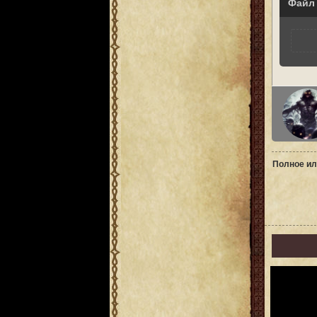
Файл
Полное ил