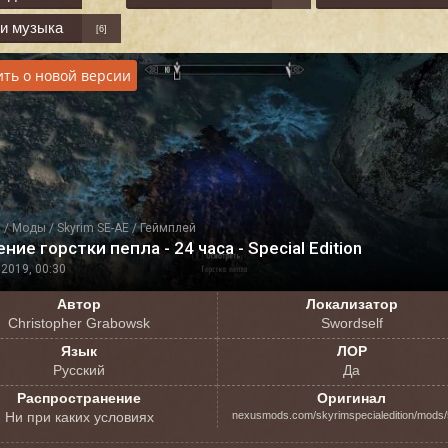
 и музыка
[6]
ть о новой версии
я
/
Моды
/
Skyrim SE-AE
/
Геймплей
ние горстки пепла - 24 часа - Special Edition
2019, 00:30
Автор
Локализатор
Christopher Grabowsk
Swordself
Язык
ЛОР
Русский
Да
Распространение
Оригинал
Ни при каких условиях
nexusmods.com/skyrimspecialedition/mods