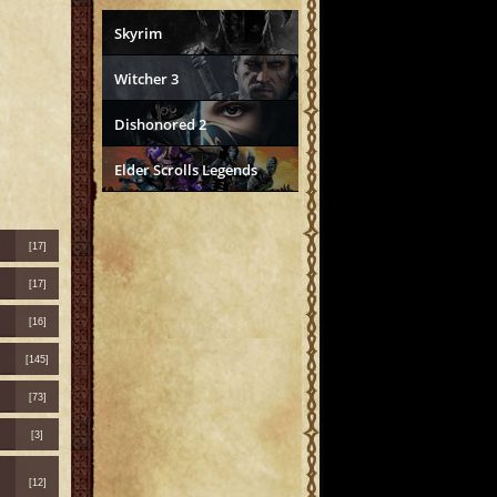
Skyrim
Witcher 3
Dishonored 2
Elder Scrolls Legends
[17]
[17]
[16]
[145]
[73]
[3]
[12]