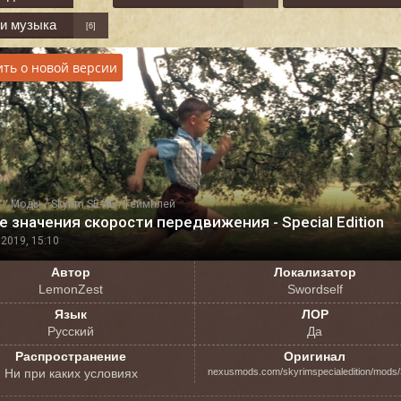
 и музыка
[6]
ть о новой версии
я
/
Моды
/
Skyrim SE-AE
/
Геймплей
 значения скорости передвижения - Special Edition
2019, 15:10
Автор
Локализатор
LemonZest
Swordself
Язык
ЛОР
Русский
Да
Распространение
Оригинал
Ни при каких условиях
nexusmods.com/skyrimspecialedition/mods