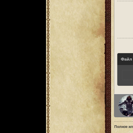
Файл
Полное ил