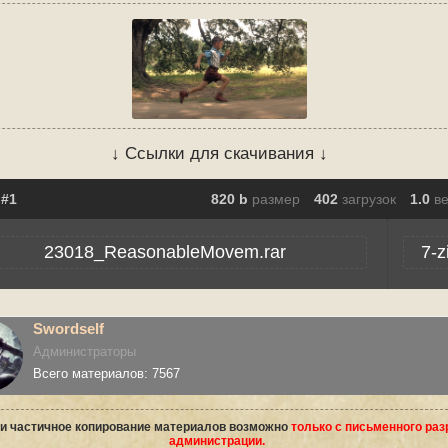
↓ Ссылки для скачивания ↓
820 b
размер
402
загрузок
1.0
в
23018_ReasonableMovem.rar
7-z
Swordself
Администраторы
Всего материалов: 7567
и частичное копирование материалов возможно
только с письменного ра
администрации.