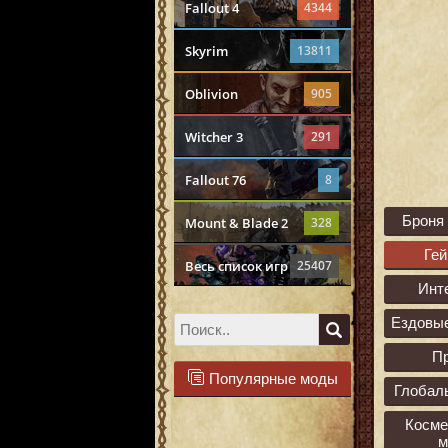
Fallout 4
4344
Skyrim
13811
Oblivion
905
Witcher 3
291
Fallout 76
8
Броня
Mount & Blade 2
328
Ге
Весь список игр
25407
Инт
Ездовы
П
Популярные моды
Глобал
Косме
м