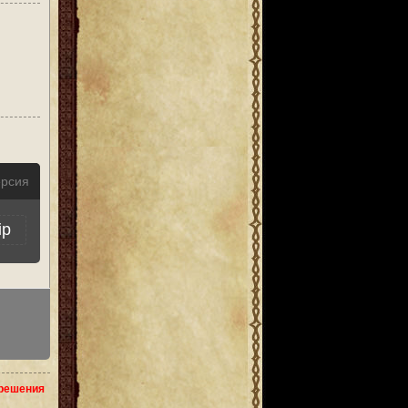
ерсия
ip
зрешения