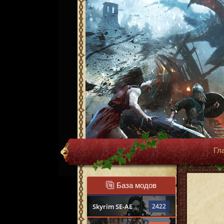
Гл
База модов
Skyrim SE-AE
2422