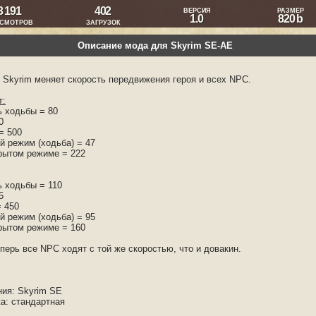
3 191
402
ВЕРСИЯ
РАЗМЕР
1.0
820 b
СМОТРОВ
ЗАГРУЗОК
Описание мода для Skyrim SE-AE
 Skyrim меняет скорость передвижения героя и всех NPC.
т:
ь ходьбы = 80
0
= 500
й режим (ходьба) = 47
крытом режиме = 222
ь ходьбы = 110
5
= 450
й режим (ходьба) = 95
крытом режиме = 160
перь все NPC ходят с той же скоростью, что и довакин.
ния: Skyrim SE
ка: стандартная