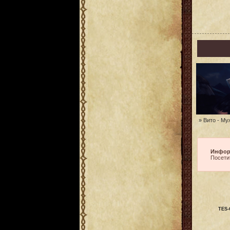
» Вито - Му
Инфор
Посети
TES-