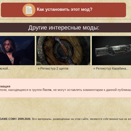
Как установить этот мод?
Другие интересные моды:
жской...
» Ретекстур 2 щитов
» Ретекстур Карабина...
мация
тели, находящиеся в группе
Гости
, не могут оставлять комментарии к данной публикац
GAME.COM© 2009-2026
. Все материалы, размещённые на этом сайте, являются собственностью их в