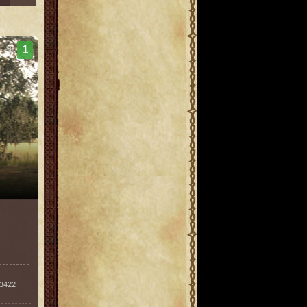
+
1
/3422