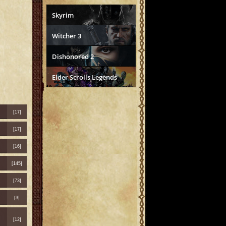
Skyrim
Witcher 3
Dishonored 2
Elder Scrolls Legends
[17]
[17]
[16]
[145]
[73]
[3]
[12]