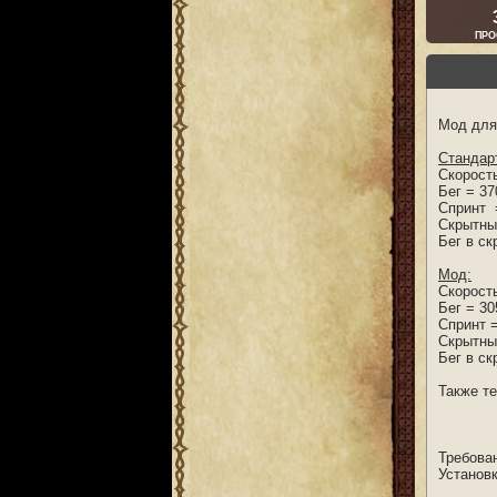
ПРО
Мод для
Стандар
Скорост
Бег = 37
Спринт 
Скрытны
Бег в с
Мод:
Скорост
Бег = 30
Спринт 
Скрытны
Бег в с
Также те
Требова
Установ