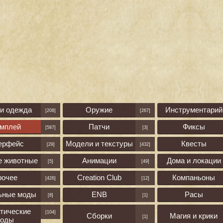
 и одежда
Оружие
Инструментарий
[208]
[267]
ймплей
Патчи
Фиксы
[587]
[3]
ерфейс
Модели и текстуры
Квесты
[29]
[432]
е животные
Анимации
Дома и локации
[5]
[49]
рочее
Creation Club
Компаньоны
[426]
[12]
ьные моды
ENB
Расы
[8]
[1]
тические
[104]
Сборки
Магия и крики
[1]
оды