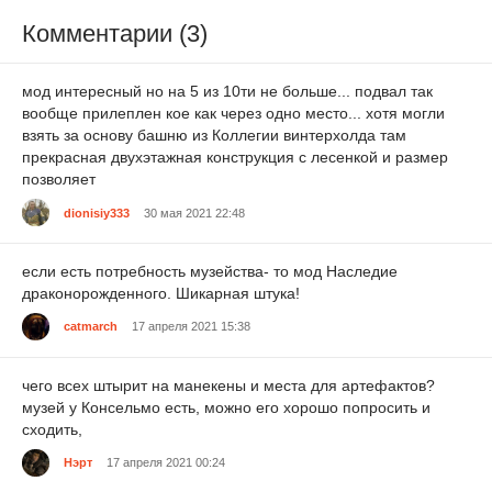
Комментарии (3)
мод интересный но на 5 из 10ти не больше... подвал так
вообще прилеплен кое как через одно место... хотя могли
взять за основу башню из Коллегии винтерхолда там
прекрасная двухэтажная конструкция с лесенкой и размер
позволяет
dionisiy333
30 мая 2021 22:48
если есть потребность музейства- то мод Наследие
драконорожденного. Шикарная штука!
catmarch
17 апреля 2021 15:38
чего всех штырит на манекены и места для артефактов?
музей у Консельмо есть, можно его хорошо попросить и
сходить,
Нэрт
17 апреля 2021 00:24