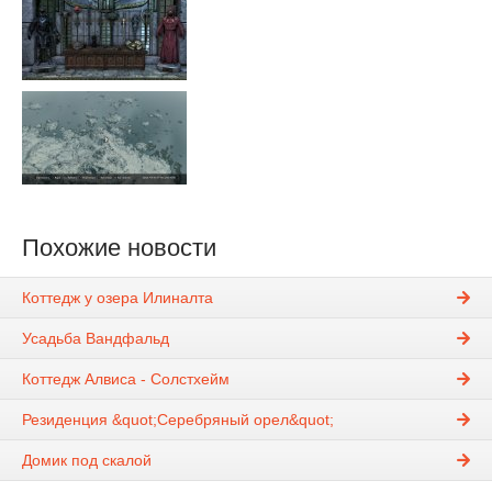
Похожие новости
Коттедж у озера Илиналта
Усадьба Вандфальд
Коттедж Алвиса - Солстхейм
Резиденция &quot;Серебряный орел&quot;
Домик под скалой