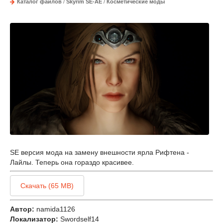
Каталог файлов
/
Skyrim SE-AE
/
Косметические моды
SE версия мода на замену внешности ярла Рифтена -
Лайлы. Теперь она гораздо красивее.
Скачать (65 MB)
Автор:
namida1126
Локализатор:
Swordself14