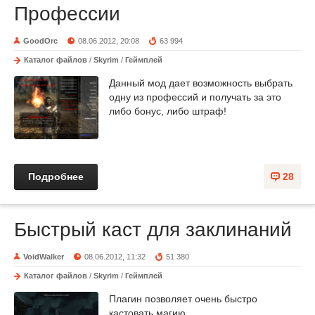
Профессии
GoodOrc
08.06.2012, 20:08
63 994
Каталог файлов
/
Skyrim
/
Геймплей
Данный мод дает возможность выбрать
одну из профессий и получать за это
либо бонус, либо штраф!
Подробнее
28
Быстрый каст для заклинаний
VoidWalker
08.06.2012, 11:32
51 380
Каталог файлов
/
Skyrim
/
Геймплей
Плагин позволяет очень быстро
кастовать магию.