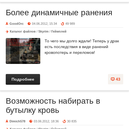
Более динамичные ранения
GoodOrc
04.06.2012, 15:34
49 989
Каталог файлов
/
Skyrim
/
Геймплей
То чего мы долго ждали! Теперь у драк
есть последствия в виде ранений
кровопотерь и переломов!
Подробнее
43
Возможность набирать в
бутылку кровь
Dimich578
03.06.2012, 18:36
30 835
Каталог файлов
/
Skyrim
/
Геймплей