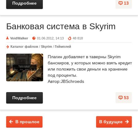
Подробнее
13
Банковая система в Skyrim
VoidWalker
01.06.2012, 14:13
48 818
Каталог файлов
/
Skyrim
/
Геймплей
Плагин добавляет в таверны Skyrim
банскиров, у которых можно взять кредит
или положить свои деньги на хранение
под проценты.
Автор:JBSchroeds
Подробнее
53
В прошлое
В будущее