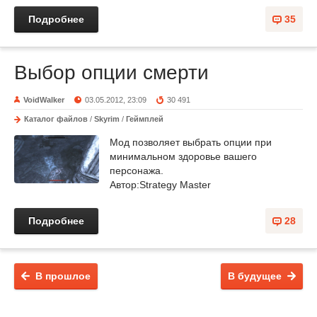
Подробнее
35
Выбор опции смерти
VoidWalker
03.05.2012, 23:09
30 491
Каталог файлов
/
Skyrim
/
Геймплей
Мод позволяет выбрать опции при
минимальном здоровье вашего
персонажа.
Автор:Strategy Master
Подробнее
28
В прошлое
В будущее