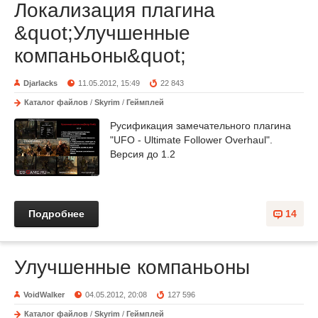
Локализация плагина
&quot;Улучшенные
компаньоны&quot;
Djarlacks
11.05.2012, 15:49
22 843
Каталог файлов
/
Skyrim
/
Геймплей
Русификация замечательного плагина
"UFO - Ultimate Follower Overhaul".
Версия до 1.2
Подробнее
14
Улучшенные компаньоны
VoidWalker
04.05.2012, 20:08
127 596
Каталог файлов
/
Skyrim
/
Геймплей