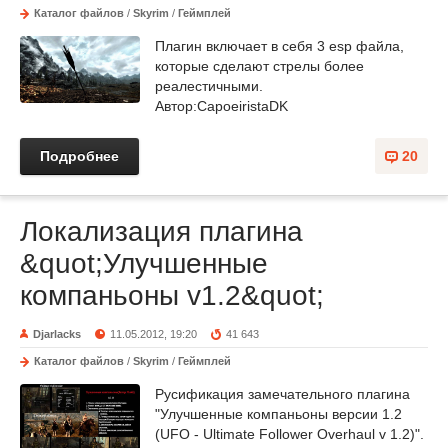
Каталог файлов
/
Skyrim
/
Геймплей
Плагин включает в себя 3 esp файла,
которые сделают стрелы более
реалестичными.
Автор:CapoeiristaDK
Подробнее
20
Локализация плагина
&quot;Улучшенные
компаньоны v1.2&quot;
Djarlacks
11.05.2012, 19:20
41 643
Каталог файлов
/
Skyrim
/
Геймплей
Русификация замечательного плагина
"Улучшенные компаньоны версии 1.2
(UFO - Ultimate Follower Overhaul v 1.2)".