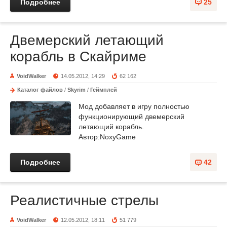
Подробнее
25
Двемерский летающий
корабль в Скайриме
VoidWalker
14.05.2012, 14:29
62 162
Каталог файлов
/
Skyrim
/
Геймплей
Мод добавляет в игру полностью
функционирующий двемерский
летающий корабль.
Автор:NoxyGame
Подробнее
42
Реалистичные стрелы
VoidWalker
12.05.2012, 18:11
51 779