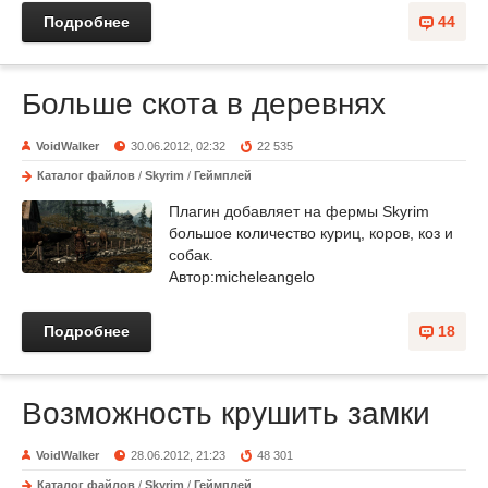
Подробнее
44
Больше скота в деревнях
VoidWalker
30.06.2012, 02:32
22 535
Каталог файлов
/
Skyrim
/
Геймплей
Плагин добавляет на фермы Skyrim
большое количество куриц, коров, коз и
собак.
Автор:micheleangelo
Подробнее
18
Возможность крушить замки
VoidWalker
28.06.2012, 21:23
48 301
Каталог файлов
/
Skyrim
/
Геймплей