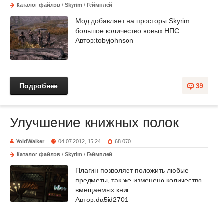
Каталог файлов
/
Skyrim
/
Геймплей
Мод добавляет на просторы Skyrim
большое количество новых НПС.
Автор:tobyjohnson
Подробнее
39
Улучшение книжных полок
VoidWalker
04.07.2012, 15:24
68 070
Каталог файлов
/
Skyrim
/
Геймплей
Плагин позволяет положить любые
предметы, так же изменено количество
вмещаемых книг.
Автор:da5id2701