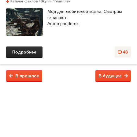
Каталог файлов
/
Skyrim
/
Геймплей
Мод для любителей магии. Смотрим
скриншот.
Автор:pauderek
Подробнее
48
В прошлое
В будущее