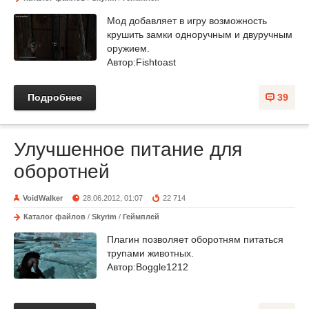
Мод добавляет в игру возможность
крушить замки одноручным и двуручным
оружием.
Автор:Fishtoast
Подробнее
39
Улучшенное питание для
оборотней
VoidWalker
28.06.2012, 01:07
22 714
Каталог файлов
/
Skyrim
/
Геймплей
Плагин позволяет оборотням питаться
трупами животных.
Автор:Boggle1212