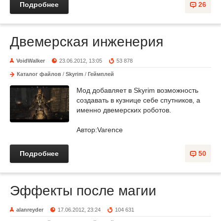
Подробнее
26
Двемерская инженерия
VoidWalker
23.06.2012, 13:05
53 878
Каталог файлов
/
Skyrim
/
Геймплей
Мод добавляет в Skyrim возможность
создавать в кузнице себе спутников, а
именно двемерских роботов.
Автор:Varence
Подробнее
50
Эффекты после магии
alanreyder
17.06.2012, 23:24
104 631