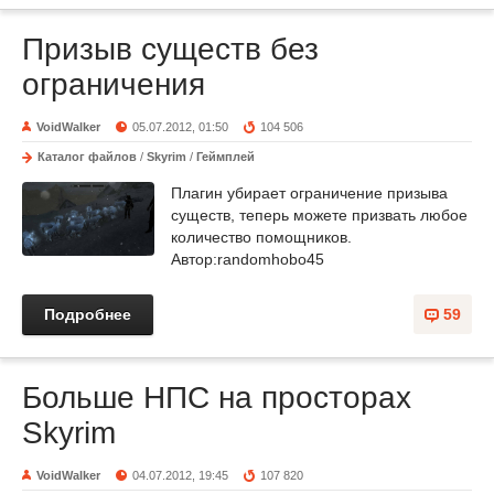
Призыв существ без
ограничения
VoidWalker
05.07.2012, 01:50
104 506
Каталог файлов
/
Skyrim
/
Геймплей
Плагин убирает ограничение призыва
существ, теперь можете призвать любое
количество помощников.
Автор:randomhobo45
Подробнее
59
Больше НПС на просторах
Skyrim
VoidWalker
04.07.2012, 19:45
107 820