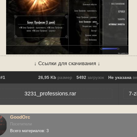
↓ Ссылки для скачивания ↓
26,95 Kb
размер
5492
загрузок
Не указана
в
3231_professions.rar
7-z
GoodOrc
Посетители
Всего материалов: 3