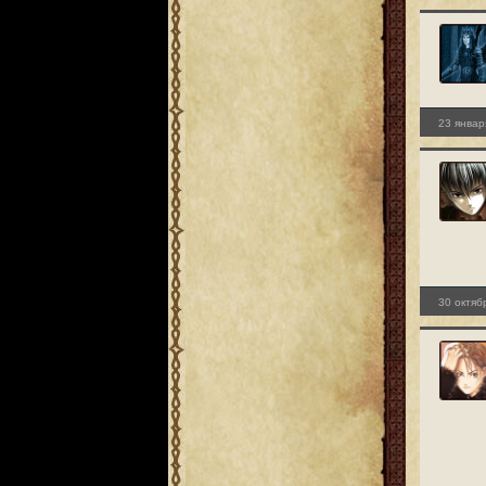
23 январ
30 октяб