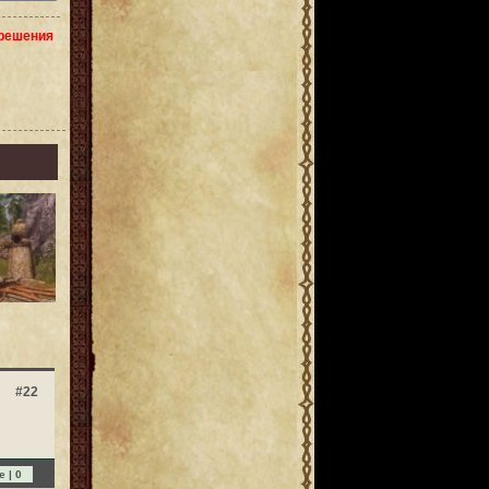
зрешения
#22
e |
0