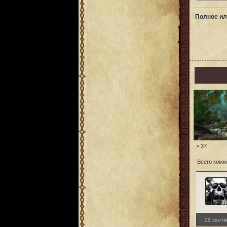
Полное ил
» 37
Всего комм
26 сентя