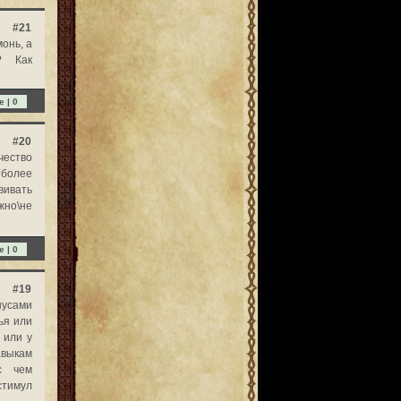
#21
онь, а
? Как
e |
0
#20
чество
более
вивать
жно\не
e |
0
#19
нусами
ья или
 или у
авыкам
с чем
стимул