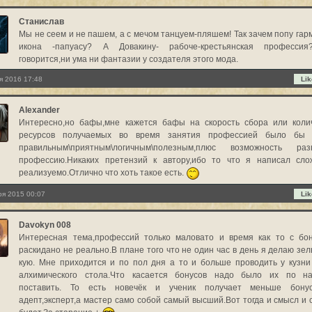
Станислав
Мы не сеем и не пашем, а с мечом танцуем-пляшем! Так зачем попу гарм
икона -папуасу? А Довакину- рабоче-крестьянская профессия
говорится,ни ума ни фантазии у создателя этого мода.
я 2016 17:48
Lik
Alexander
Интересно,но бафы,мне кажется бафы на скорость сбора или коли
ресурсов получаемых во время занятия профессией было бы 
правильным\приятным\логичным\полезным,плюс возможность раз
профессию.Никаких претензий к автору,ибо то что я написал сло
реализуемо.Отлично что хоть такое есть.
ря 2015 00:07
Lik
Davokyn 008
Интересная тема,профессий только маловато и время как то с бо
раскидано не реально.В плане того что не один час в день я делаю зел
кую. Мне приходится и по пол дня а то и больше проводить у кузни
алхимического стола.Что касается бонусов надо было их по н
поставить. То есть новечёк и ученик получает меньше бону
адепт,эксперт,а мастер само собой самый высший.Вот тогда и смысл и 