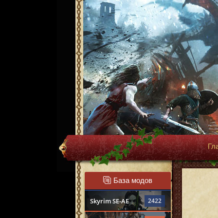
Гл
База модов
Skyrim SE-AE
2422