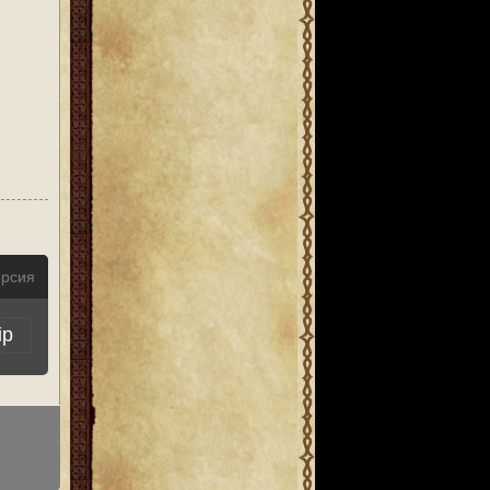
ерсия
ip