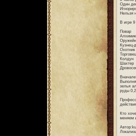
Один ден
Игнориро
Нельзя 
В игре 9
Повар
Алхимик
Оружейн
Кузнец-
Охотник
Торгове
Колдун
Шахтер
Дровосе
Вначале
Выполня
зелья ал
руды 0,2
Професс
действия
Кто хоч
меняем и
Автор:k
Локализ