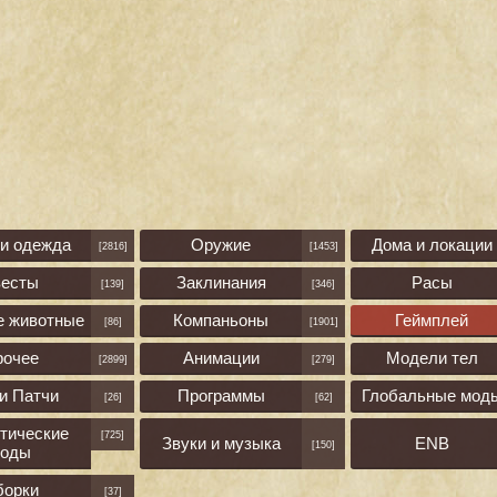
 и одежда
Оружие
Дома и локации
[2816]
[1453]
весты
Заклинания
Расы
[139]
[346]
е животные
Компаньоны
Геймплей
[86]
[1901]
рочее
Анимации
Модели тел
[2899]
[279]
и Патчи
Программы
Глобальные мод
[26]
[62]
тические
[725]
Звуки и музыка
ENB
[150]
оды
борки
[37]