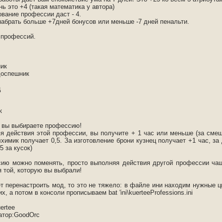
ь это +4 (такая математика у автора)
вание профессии даст - 4.
набрать больше +7дней бонусов или меньше -7 дней пенальти.
 профессий.
ик
доспешник
ц
к
 вы выбираете профессию!
я действия этой профессии, вы получите + 1 час или меньше (за сме
химик получает 0,5. За изготовление брони кузнец получает +1 час, за
5 за кусок)
ию можно поменять, просто выполняя действия другой профессии ча
 той, которую вы выбрали!
ет перенастроить мод, то это не тяжело: в файле ини находим нужные 
х, а потом в консоли прописываем bat 'ini\kuerteeProfessions.ini
uertee
атор:GoodOrc