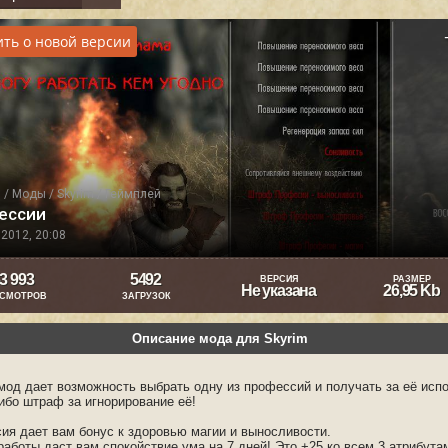
ть о новой версии
я
/
Моды
/
Skyrim
/
Геймплей
ессии
2012, 20:08
3 993
5492
ВЕРСИЯ
РАЗМЕР
Не указана
26,95 Kb
СМОТРОВ
ЗАГРУЗОК
Описание мода для Skyrim
мод дает возможность выбрать одну из профессий и получать за её исп
ибо штраф за игнорирование её!
ия дает вам бонус к здоровью магии и выносливости.
работы даст вам спокойствие ума на 7 дней! Это +25 ко всем 3 атрибута