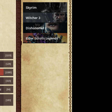
Skyrim
Witcher 3
Dishonored 2
Elder Scrolls Legends
[1103]
[126]
[1080]
[315]
ы
[84]
[183]