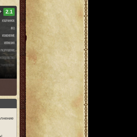
+
2.1
олнение
м!