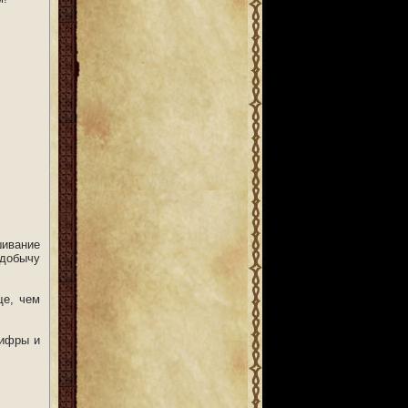
шивание
 добычу
ще, чем
цифры и