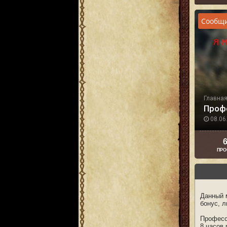
Сообщи
Главна
Проф
08.06.
6
ПРО
Данный 
бонус, л
Професс
8 часов 