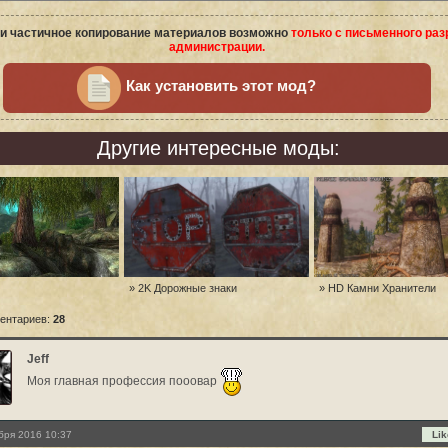
и частичное копирование материалов возможно
только с письменного ра
администрации.
Как установить этот мод?
Другие интересные моды:
» 2K Дорожные знаки
» HD Камни Хранители
ентариев:
28
Jeff
Моя главная профессия пооовар
бря 2016 10:37
Lik