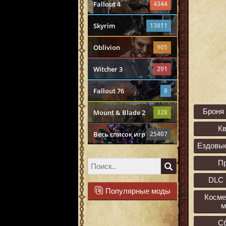
Fallout 4
4344
Skyrim
13811
Oblivion
905
Witcher 3
291
Fallout 76
8
Броня
Mount & Blade 2
328
К
Весь список игр
25407
Ездовы
П
DLC 
Популярные моды
Косме
м
С