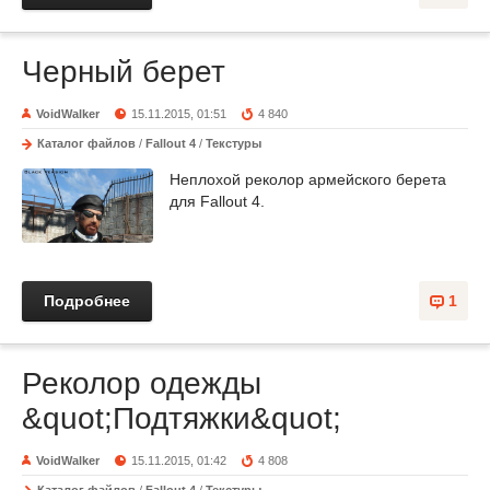
Черный берет
VoidWalker
15.11.2015, 01:51
4 840
Каталог файлов
/
Fallout 4
/
Текстуры
Неплохой реколор армейского берета
для Fallout 4.
Подробнее
1
Реколор одежды
&quot;Подтяжки&quot;
VoidWalker
15.11.2015, 01:42
4 808
Каталог файлов
/
Fallout 4
/
Текстуры