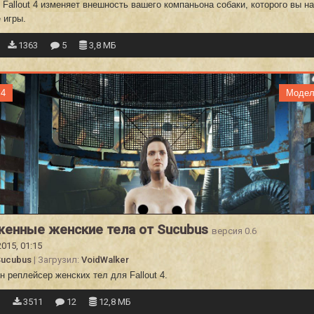
Fallout 4 изменяет внешность вашего компаньона собаки, которого вы н
 игры.
1363
5
3,8 МБ
 4
Модел
енные женские тела от Sucubus
версия 0.6
2015, 01:15
Sucubus
| Загрузил:
VoidWalker
 реплейсер женских тел для Fallout 4.
7
3511
12
12,8 МБ