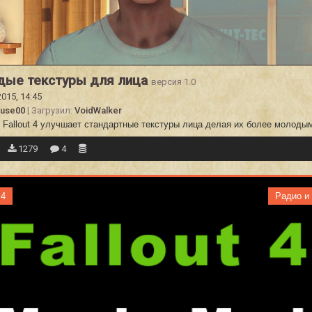
дые текстуры для лица
версия 1.0
2015, 14:45
Fuse00
| Загрузил:
VoidWalker
 Fallout 4 улучшает стандартные текстуры лица делая их более молоды
1279
4
 4
Радио и 