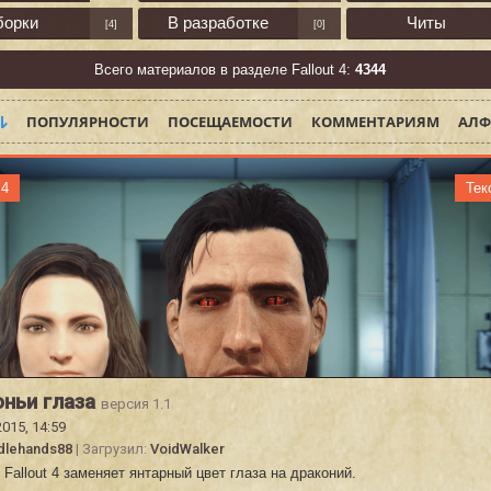
борки
В разработке
Читы
[4]
[0]
Всего материалов в разделе Fallout 4:
4344
ПОПУЛЯРНОСТИ
ПОСЕЩАЕМОСТИ
КОММЕНТАРИЯМ
АЛФ
 4
Тек
ньи глаза
версия 1.1
2015, 14:59
dlehands88
| Загрузил:
VoidWalker
Fallout 4 заменяет янтарный цвет глаза на драконий.