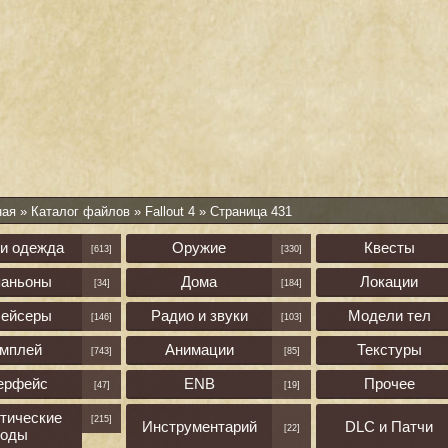
ная
»
Каталог файлов
»
Fallout 4
» Страница 431
 и одежда
Оружие
Квесты
[613]
[330]
паньоны
Дома
Локации
[34]
[184]
лейсеры
Радио и звуки
Модели тел
[146]
[103]
ймплей
Анимации
Текстуры
[743]
[85]
ерфейс
ENB
Прочее
[47]
[19]
тические
[215]
Инструментарий
DLC и Патчи
[22]
оды