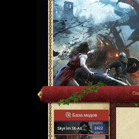
Гл
База модов
Skyrim SE-AE
2422