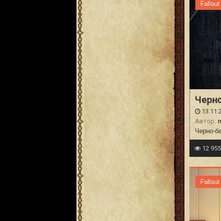
Fallout
Черно
13.11.
Автор:
Черно-бе
12 95
Fallout