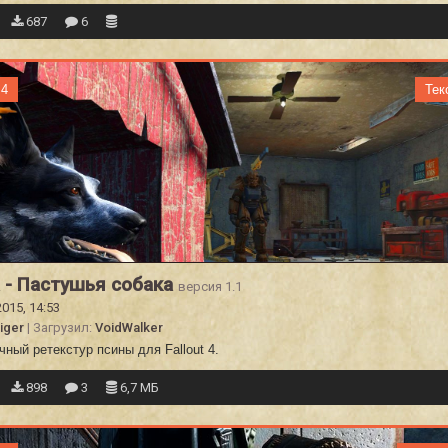
687
6
 4
Тек
 - Пастушья собака
версия 1.1
2015, 14:53
iger
| Загрузил:
VoidWalker
ный ретекстур псины для Fallout 4.
898
3
6,7 МБ