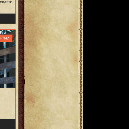
аходите
и тел