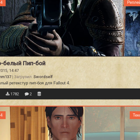
 4
Репле
-белый Пип-бой
2015, 14:47
mm137
| Загрузил:
Swordself
лый ретекстур пип-боя для Fallout 4.
5
1782
2
 4
Тек