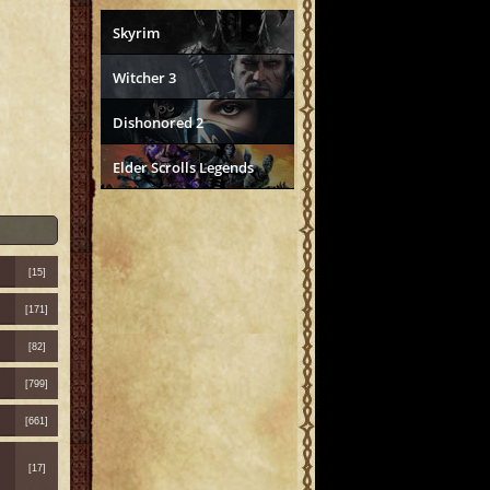
Skyrim
Witcher 3
Dishonored 2
Elder Scrolls Legends
[15]
[171]
[82]
[799]
[661]
[17]