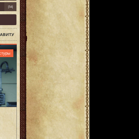
[54]
АВИТУ
стуры