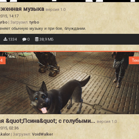
яженная музыка
версия 1.0
2015, 14:17
yrbo
| Загрузил:
tyrbo
еняет обычную музыку и при бое, блуждании.
1334
0
38,9 МБ
 4
Тек
я &quot;Псина&quot; с голубыми...
версия 1.0
2015, 02:36
kalor
| Загрузил:
VoidWalker