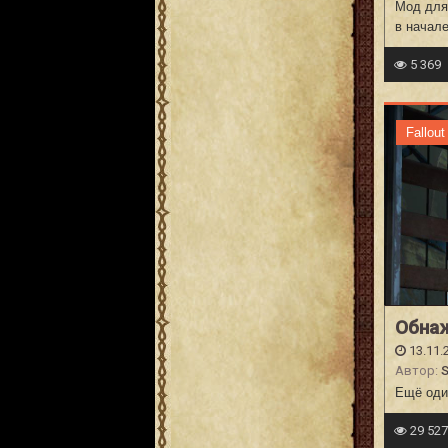
Мод для 
в начале
5 369
Fallout
Обнаж
13.11.
Автор:
Ещё один
29 52