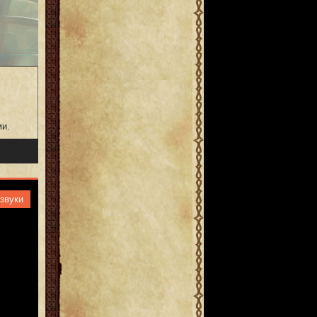
ми.
звуки