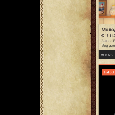
Моло
13.11.
Автор:
Мод для
8 639
Fallout