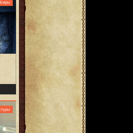
йсеры
стуры