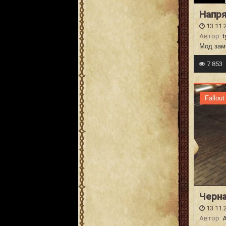
Напр
13.11.
Автор:
t
Мод зам
7 853
Fallout
Черна
13.11.
Автор:
A