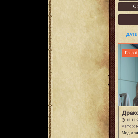
С
ДАТЕ
Fallout
Драко
13.11.
Автор:
I
Мод для 