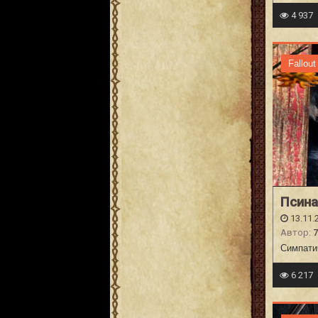
4 937
Fallout
Псина
13.11.
Автор:
7
Симпатич
6 217