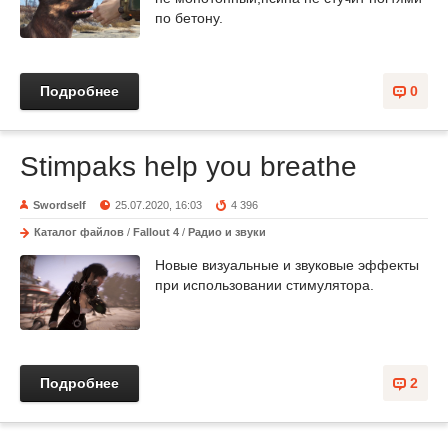
по бетону.
Подробнее
0
Stimpaks help you breathe
Swordself
25.07.2020, 16:03
4 396
Каталог файлов
/
Fallout 4
/
Радио и звуки
Новые визуальные и звуковые эффекты
при использовании стимулятора.
Подробнее
2