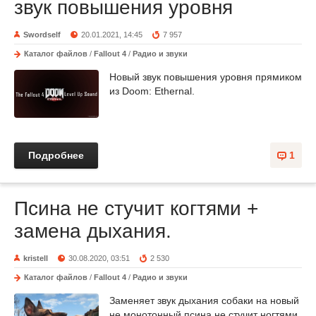
звук повышения уровня
Swordself
20.01.2021, 14:45
7 957
Каталог файлов
/
Fallout 4
/
Радио и звуки
Новый звук повышения уровня прямиком
из Doom: Ethernal.
Подробнее
1
Псина не стучит когтями +
замена дыхания.
kristell
30.08.2020, 03:51
2 530
Каталог файлов
/
Fallout 4
/
Радио и звуки
Заменяет звук дыхания собаки на новый
не монотонный,псина не стучит ногтями