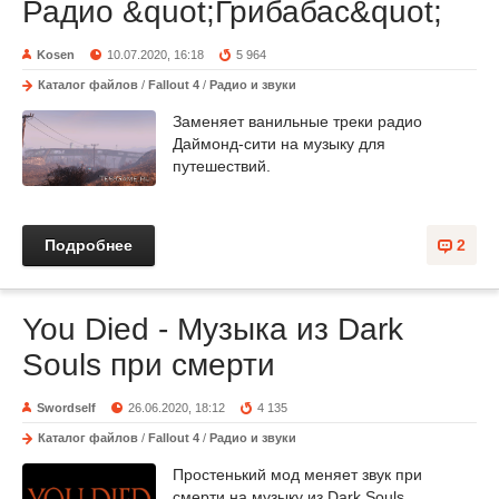
Радио &quot;Грибабас&quot;
Kosen
10.07.2020, 16:18
5 964
Каталог файлов
/
Fallout 4
/
Радио и звуки
Заменяет ванильные треки радио
Даймонд-сити на музыку для
путешествий.
Подробнее
2
You Died - Музыка из Dark
Souls при смерти
Swordself
26.06.2020, 18:12
4 135
Каталог файлов
/
Fallout 4
/
Радио и звуки
Простенький мод меняет звук при
смерти на музыку из Dark Souls.