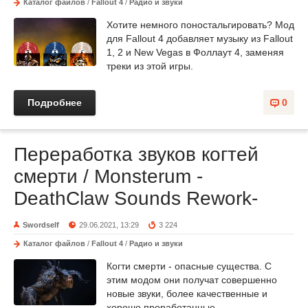
Каталог файлов
/
Fallout 4
/
Радио и звуки
Хотите немного поностальгировать? Мод
для Fallout 4 добавляет музыку из Fallout
1, 2 и New Vegas в Фоллаут 4, заменяя
треки из этой игры.
Подробнее
0
Переработка звуков когтей
смерти / Monsterum -
DeathClaw Sounds Rework-
Swordself
29.06.2021, 13:29
3 224
Каталог файлов
/
Fallout 4
/
Радио и звуки
Когти смерти - опасные существа. С
этим модом они получат совершенно
новые звуки, более качественные и
хорошо проработанные.