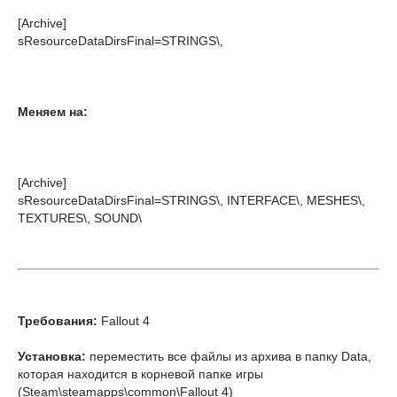
[Archive]
sResourceDataDirsFinal=STRINGS\,
Меняем на:
[Archive]
sResourceDataDirsFinal=STRINGS\, INTERFACE\, MESHES\,
TEXTURES\
,
SOUND\
Требования:
Fallout 4
Установка:
переместить все файлы из архива в папку Data,
которая находится в корневой папке игры
(Steam\steamapps\common\Fallout 4)