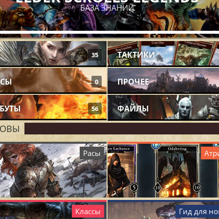
БАЗА ЗНАНИЙ
Ы
ТАКТИКИ
35
ССЫ
ПРОЧЕЕ
0
БУТЫ
ФАЙЛЫ
56
НОВЫ
Расы
Атр
Классы
Гид для н