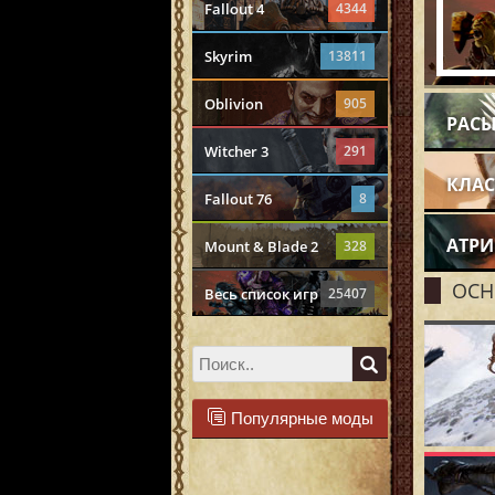
Fallout 4
4344
Skyrim
13811
Oblivion
905
РАС
Witcher 3
291
КЛА
Fallout 76
8
АТРИ
Mount & Blade 2
328
ОС
Весь список игр
25407
Популярные моды