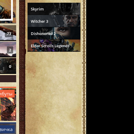
Skyrim
Witcher 3
73
Dishonored 2
Elder Scrolls Legends
2
0
ибуты
овичка