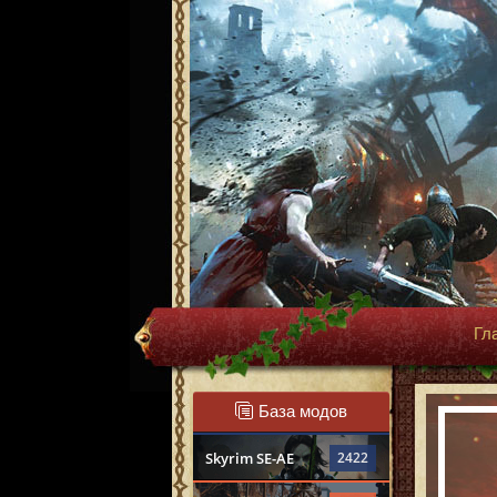
Гл
База модов
Skyrim SE-AE
2422