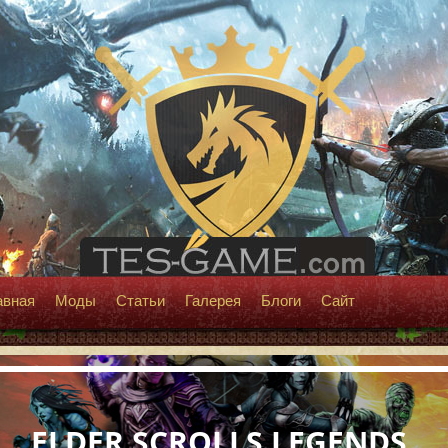
авная
Моды
Статьи
Галерея
Блоги
Сайт
ELDER SCROLLS LEGENDS