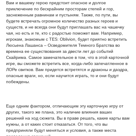
Вам и вашему герою предстоит опасное и долгое
приключение по бескрайним просторам степей и гор,
заснеженным равнинам и пустыням. Также, по пути, вы
будете встречать огромное количество разных героев и
существ, и не всегда они будут приглашать вас на чашечку
чая, но есть и те, кто с радостью поможет вам. Например,
игрокам, знакомым с TES: Oblivion, будет приятно встретить
Люсьена Лашанса – Осведомителя Темного Братства во
времена ее существования за двести лет до событий
Скайрима. Самое замечательное в том, что в этой карточной
игре, вы сможете встретить все, когда-либо запечатленное в
ЛОРе свитков. Вам придется встретятся и драконы и даэдра,
опасные враги, но, если научится играть, то и они будут
побеждены.
Еще одним фактором, отличающим эту карточную игру от
других, такого же плана, это наличие влияния ваших
решений на ход сюжета. Вы в праве решать, какие карты вам
нужны, а от каких стоит отказаться. От того, что вы
предприняли будут меняться и условия, а также места