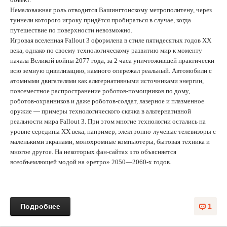
Немаловажная роль отводится Вашингтонскому метрополитену, через
туннели которого игроку придётся пробираться в случае, когда
путешествие по поверхности невозможно.
Игровая вселенная Fallout 3 оформлена в стиле пятидесятых годов XX
века, однако по своему технологическому развитию мир к моменту
начала Великой войны 2077 года, за 2 часа уничтожившей практически
всю земную цивилизацию, намного опережал реальный. Автомобили с
атомными двигателями как альтернативными источниками энергии,
повсеместное распространение роботов-помощников по дому,
роботов-охранников и даже роботов-солдат, лазерное и плазменное
оружие — примеры технологического скачка в альтернативной
реальности мира Fallout 3. При этом многие технологии остались на
уровне середины XX века, например, электронно-лучевые телевизоры с
маленькими экранами, монохромные компьютеры, бытовая техника и
многое другое. На некоторых фан-сайтах это объясняется
всеобъемлющей модой на «ретро» 2050—2060-х годов.
Подробнее
1