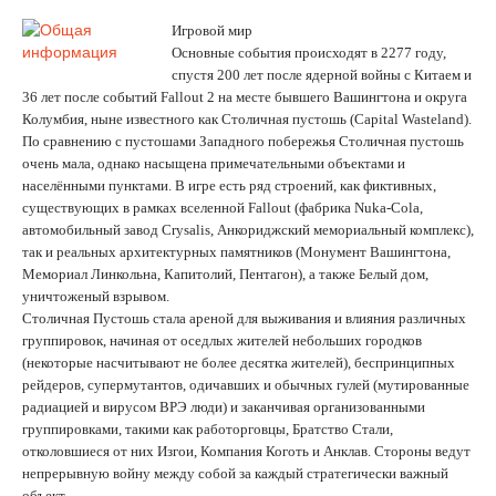
Игровой мир
Основные события происходят в 2277 году,
спустя 200 лет после ядерной войны с Китаем и
36 лет после событий Fallout 2 на месте бывшего Вашингтона и округа
Колумбия, ныне известного как Столичная пустошь (Capital Wasteland).
По сравнению с пустошами Западного побережья Столичная пустошь
очень мала, однако насыщена примечательными объектами и
населёнными пунктами. В игре есть ряд строений, как фиктивных,
существующих в рамках вселенной Fallout (фабрика Nuka-Cola,
автомобильный завод Crysalis, Анкориджский мемориальный комплекс),
так и реальных архитектурных памятников (Монумент Вашингтона,
Мемориал Линкольна, Капитолий, Пентагон), а также Белый дом,
уничтоженый взрывом.
Столичная Пустошь стала ареной для выживания и влияния различных
группировок, начиная от оседлых жителей небольших городков
(некоторые насчитывают не более десятка жителей), беспринципных
рейдеров, супермутантов, одичавших и обычных гулей (мутированные
радиацией и вирусом ВРЭ люди) и заканчивая организованными
группировками, такими как работорговцы, Братство Стали,
отколовшиеся от них Изгои, Компания Коготь и Анклав. Стороны ведут
непрерывную войну между собой за каждый стратегически важный
объект.