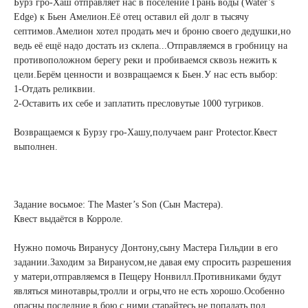
Бурз гро-Хаш отправляет нас в поселение Грань воды (Water’s
Edge) к Бьен Амелион.Её отец оставил ей долг в тысячу
септимов.Амелион хотел продать меч и броню своего дедушки,но
ведь её ещё надо достать из склепа...Отправляемся в гробницу на
противоположном берегу реки и пробиваемся сквозь нежить к
цели.Берём ценности и возвращаемся к Бьен.У нас есть выбор:
1-Отдать реликвии.
2-Оставить их себе и заплатить пресловутые 1000 тугриков.
Возвращаемся к Бурзу гро-Хашу,получаем ранг Protector.Квест
выполнен.
Задание восьмое: The Master’s Son (Сын Мастера).
Квест выдаётся в Корроле.
Нужно помочь Виранусу Донтону,сыну Мастера Гильдии в его
задании.Заходим за Виранусом,не давая ему спросить разрешения
у матери,отправляемся в Пещеру Нонвилл.Противниками будут
являться минотавры,тролли и огры,что не есть хорошо.Особенно
опасны последние,в бою с ними старайтесь не попадать под