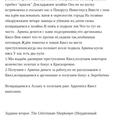
прибил "крысок".Докладываем хозяйке.Она не на шутку
встревожена и посылает нас к Пенарусу Инвестиусу.Вместе с ним
мы идём выслеживать львов в окресностях города.На полянке
обнаруживаем четыре львицы и убиваем их,затем снова
возвращаемся к хозяйке.И опять в подвале лев.Что-то тут не
чисто...Арвена делится с нами подозрениями,что аргонианка
Квил-Вив имеет что-то против её,скажем так,необычных
питомцев.Ждём темноты и ловим Квил на месте
преступления,когда она положит возле подвала Арвены кусок
мяса.У нас есть два пути:
1-Мы выдаём данмерше преступление Квил,получаем некоторое
количество золотых и бонус к Красноречию.
2-Получаем с Арвены деньги за работу,но не рассказываем о
Квил,возвращаемся к аргонианке и получаем бонус к Акробатике.
Возвращаемся к Аззану и получаем ранг Apprentice.Квест
выполнен.
Задание второе: The Unfortunate Shopkeeper (Неудачливый