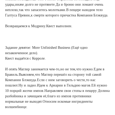
удары,иначе долго не протянете.Да и броню они ломают очень
неплохо,так что запаситесь молотками.В пещере находим тело
Галтуса Превии,к смерти которого причастна Компания Блэквуда.
Возвращаемся к Модрину.Квест выполнен.
Задание девятое: More Unfinished Business (Ещё одно
незаконченное дело).
Квест выдаётся с Корроле.
И опять Маглир занимается чем-то,но не тем,что нужно.Едем в
Бравиль.Выясняем,что Маглир перешёл на сторону той самой
Компании Блэквуда.Если с ним заговорить о чести,то нас
пошлют.Ну и ладно.Идем к Ариарии в Гильдию магов.Ей нужно
10 порций желчи импов.Направляем свои стопы в пещеру Долина
разбойника и зачищаем её,благо из импов противники
нормальные не выходят.Относим искомые ингридиенты
волшенбнице.