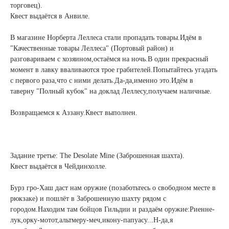
торговец).
Квест выдаётся в Анвиле.
В магазине Норберта Леллеса стали пропадать товары.Идём в
"Качественные товары Леллеса" (Портовый район) и
разговариваем с хозяином,остаёмся на ночь.В один прекрасный
момент в лавку вваливаются трое грабителей.Попытайтесь угадать
с первого раза,что с ними делать.Да-да,именно это.Идём в
таверну "Полный кубок" на доклад Леллесу,получаем наличные.
Возвращаемся к Аззану.Квест выполнен.
Задание третье: The Desolate Mine (Заброшенная шахта).
Квест выдаётся в Чейдинхолле.
Бурз гро-Хаш даст нам оружие (позаботьтесь о свободном месте в
рюкзаке) и пошлёт в Заброшенную шахту рядом с
городом.Находим там бойцов Гильдии и раздаём оружие:Риенне-
лук,орку-мотот,альтмеру-меч,икону-папуасу...Н-да,я