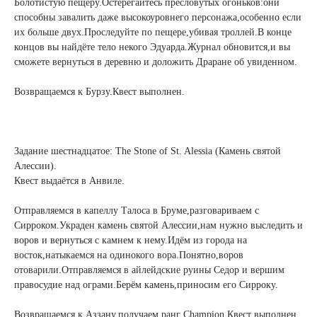
Болотистую пещеру.Остерегайтесь пресловутых огоньков:они
способны завалить даже высокоуровнего персонажа,особенно если
их больше двух.Проследуйте по пещере,убивая троллей.В конце
концов вы найдёте тело некого Эдуарда.Журнал обновится,и вы
сможете вернуться в деревню и доложить Драране об увиденном.
Возвращаемся к Бурзу.Квест выполнен.
Задание шестнадцатое: The Stone of St. Alessia (Камень святой
Алессии).
Квест выдаётся в Анвиле.
Отправляемся в капеллу Талоса в Бруме,разговариваем с
Сирроком.Украден камень святой Алессии,нам нужно выследить и
воров и вернуться с камнем к нему.Идём из города на
восток,натыкаемся на одинокого вора.Понятно,воров
отоварили.Отправляемся в айлейдские руины Седор и вершим
правосудие над ограми.Берём камень,приносим его Сирроку.
Возвращаемся к Аззану,получаем ранг Champion.Квест выполнен.