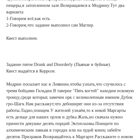
пещеры,в затопленном зале.Возвращаемся к Модрину.Тут два
варианта:
1-Говорим всё,как есть.
2-Говорим,что задание выполнил сам Маглир.
Квест выполнен.
Задание пятое:Drunk and Disorderly (Пьяные и буйные).
Квест выдаётся в Корроле.
Модрин посылает нас в Леявиин,чтобы узнать,что случилось с
тремя бойцами Гильдии.В таверне "Пять когтей" находим искомую
троицу,среди которых замечен орк с великолепным именем Дубок
гро-Шагк.Нам расскажут,что дебоширят они из-за отсутствия
работы.Ладно,поищем.У жителей узнаём,то к некой Маргарты
есть дельце для наших орлов и дубка.Жаль,но сначала нужно
принести девушке десять порций Эктоплазмы.Поищите по
алхимическим лавкам в городах или на худой конец забейте
десяток Призраков.Возвращайтесь к Маргарте.Расскажите о новом