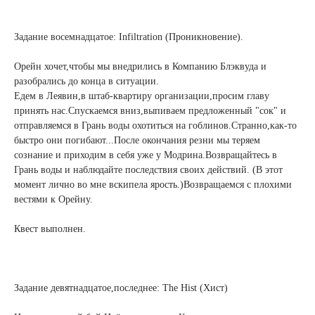
Задание восемнадцатое: Infiltration (Проникновение).
Орейн хочет,чтобы мы внедрились в Компанию Блэквуда и
разобрались до конца в ситуации.
Едем в Леявин,в штаб-квартиру организации,просим главу
принять нас.Спускаемся вниз,выпиваем предложенный "сок" и
отправляемся в Грань воды охотиться на гоблинов.Странно,как-то
быстро они погибают...После окончания резни мы теряем
сознание и приходим в себя уже у Модрина.Возвращайтесь в
Грань воды и наблюдайте последствия своих действий. (В этот
момент лично во мне вскипела ярость.)Возвращаемся с плохими
вестями к Орейну.
Квест выполнен.
Задание девятнадцатое,последнее: The Hist (Хист)