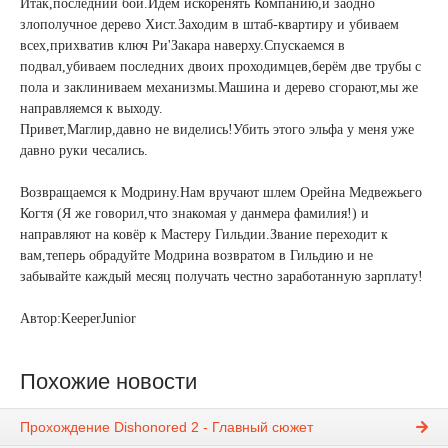
Итак,последний бой.Идём искоренять Компанию,и заодно
злополучное дерево Хист.Заходим в штаб-квартиру и убиваем
всех,прихватив ключ Ри'Закара наверху.Спускаемся в
подвал,убиваем последних двоих проходимцев,берём две трубы с
пола и заклиниваем механизмы.Машина и дерево сгорают,мы же
направляемся к выходу.
Привет,Маглир,давно не виделись!Убить этого эльфа у меня уже
давно руки чесались.
Возвращаемся к Модрину.Нам вручают шлем Орейна Медвежьего
Когтя (Я же говорил,что знакомая у данмера фамилия!) и
направляют на ковёр к Мастеру Гильдии.Звание переходит к
вам,теперь обрадуйте Модрина возвратом в Гильдию и не
забывайте каждый месяц получать честно заработанную зарплату!
Автор:KeeperJunior
Похожие новости
Прохождение Dishonored 2 - Главный сюжет