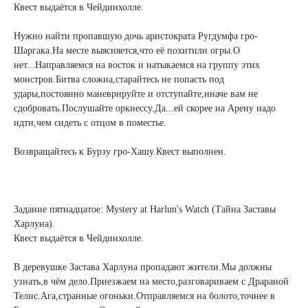
Квест выдаётся в Чейдинхолле.
Нужно найти пропавшую дочь аристократа Ругдумфа гро-
Шаргака.На месте выясняется,что её похитили огры.О
нет...Направляемся на восток и натыкаемся на группу этих
монстров.Битва сложна,старайтесь не попасть под
удары,постоянно маневрируйте и отступайте,иначе вам не
сдобровать.Послушайте оркнессу.Да...ей скорее на Арену надо
идти,чем сидеть с отцом в поместье.
Возвращайтесь к Бурзу гро-Хашу.Квест выполнен.
Задание пятнадцатое: Mystery at Harlun's Watch (Тайна Заставы
Харлуна).
Квест выдаётся в Чейдинхолле.
В деревушке Застава Харлуна пропадают жители.Мы должны
узнать,в чём дело.Приезжаем на место,разговариваем с Драраной
Телис.Ага,странные огоньки.Отправляемся на болото,точнее в