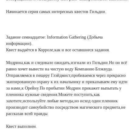
Начинается серия самых интересных квестов Гильдии.
Задание семнадцатое: Information Gathering (Добыча
информации).
Квест выдаётся в Корроле,как и все оставшиеся задания.
Модрина,как и следовало ожидать,изгнали из Гильдии.Но он всё
равно хочет вывести на чистую воду Компанию Блэквуда.
Отправляемся в пещеру Глэйдмист,пробиваемся через прекрасно
экипированную охрану к их начальнику и приказываем ему идти
за нами,к Орейну.По прибытии Модрин прикажет выпытать у
пленника нужные сведения.Можете поступить,как
захотите,используйте любые методы,но исход один:пленник
производит самоубийство посредством магического предмета,не
рассказав всей правды.
Квест выполнен.