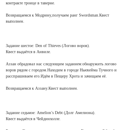
контракте троице в таверне.
Возвращаемся к Модрину,получаем ранг Swordsman.Квест
выполнен.
Задание шестое: Den of Thieves (Логово воров).
Квест выдаётся в Анвиле.
Аззан обрадовал нас следующим заданием:обнаружить логово
воров рядом с городом.Находим в городе Ньюхейма Тучного и
расспрашиваем его.Идём в Пещеру Хрота и зачищаем её.
Возвращаемся к Аззану.Квест выполнен.
Задание седьмое: Amelion’s Debt (Долг Амелиона).
Квест выдаётся в Чейдинхолле.