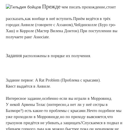
Прежде
чем писать прохождение,стоит
рассказать,как вообще в неё вступить.Приём ведётся в трёх
городах:Анвиле (говорите с Аззаном),Чейдинхолле (Бурз гро-
Хаш) и Корроле (Мастер Вилена Донтон).При поступлении вы
получаете ранг Associate.
Задания
расположены в порядке их получения.
Задание первое: A Rat Problem (Проблема с крысами).
Квест выдаётся в Анвиле.
Интересное задание,особенно если вы играли в Морровинд.
У некой Арвены Телас (интересно,а нет ли у неё сестры в
Балморе?) есть какие-то проблемы с крысами.Нечто подобное мы
уже проходили в Морровинде,но по приходу выясняется,что
грызунов придётся не убивать,а защищать!Спускаемся в подвал и
убиваем горного льва как можно быстрее,пока он ненароком не