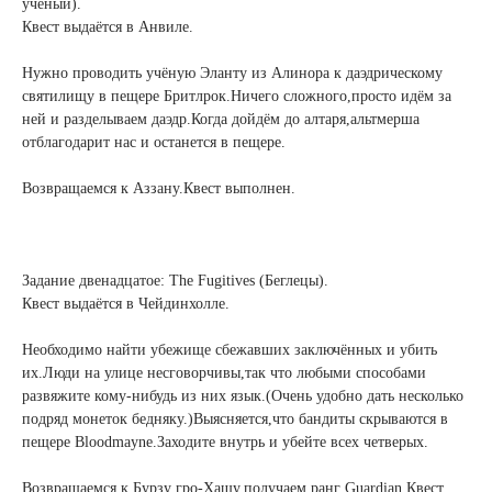
учёный).
Квест выдаётся в Анвиле.
Нужно проводить учёную Эланту из Алинора к даэдрическому
святилищу в пещере Бритлрок.Ничего сложного,просто идём за
ней и разделываем даэдр.Когда дойдём до алтаря,альтмерша
отблагодарит нас и останется в пещере.
Возвращаемся к Аззану.Квест выполнен.
Задание двенадцатое: The Fugitives (Беглецы).
Квест выдаётся в Чейдинхолле.
Необходимо найти убежище сбежавших заключённых и убить
их.Люди на улице несговорчивы,так что любыми способами
развяжите кому-нибудь из них язык.(Очень удобно дать несколько
подряд монеток бедняку.)Выясняется,что бандиты скрываются в
пещере Bloodmayne.Заходите внутрь и убейте всех четверых.
Возвращаемся к Бурзу гро-Хашу,получаем ранг Guardian.Квест