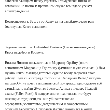
отвлёкся.Зачищаем шахту,стремясь к тому,чтобы никто из
компании не погиб.В противном случае вам вдвое урежут
вознаграждение.
Возвращаемся к Бурзу гро-Хашу за наградой,получаем ранг
Journeyman.Квест выполнен.
Задание четвёртое: Unfinished Business (Незаконченное дело).
Квест выдаётся в Корроле.
Вилена Донтон посылает нас с Модрину Орейну (опять
вспоминаем Морровинд.Где-то эту фамилию я уже слышал...).Нам
нужно найти Маглира,который судя по всему забросил свою
работу.Едем с Скинград,в гостинице "Западный Вельд" находим
негодяя.Он не хочет выполнять свой контракт.Ладно,сделаем всё
сами.Нужно найти Журнал Бренуса Астиса в пещере Падшей
скалы (Fallen Rock).В пещере много нежити,так что будут
некоторые трудности,т.к. она убивается только
серебряным,эбонитовым,даэдрическим и зачарованным
оружием.Берегитесь Призраков.Журнал находится в конце