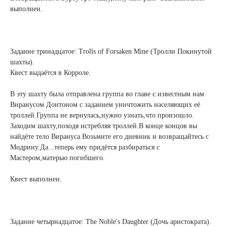
выполнен.
Задание тринадцатое: Trolls of Forsaken Mine (Тролли Покинутой
шахты).
Квест выдаётся в Корроле.
В эту шахту была отправлена группа во главе с известным нам
Виранусом Донтоном с заданием уничтожить населяющих её
троллей.Группа не вернулась,нужно узнать,что произошло.
Заходим шахту,походя истребляя троллей.В конце концов вы
найдёте тело Вирануса.Возьмите его дневник и возвращайтесь с
Модрину.Да...теперь ему придётся разбираться с
Мастером,матерью погибшего.
Квест выполнен.
Задание четырнадцатое: The Noble's Daughter (Дочь аристократа).