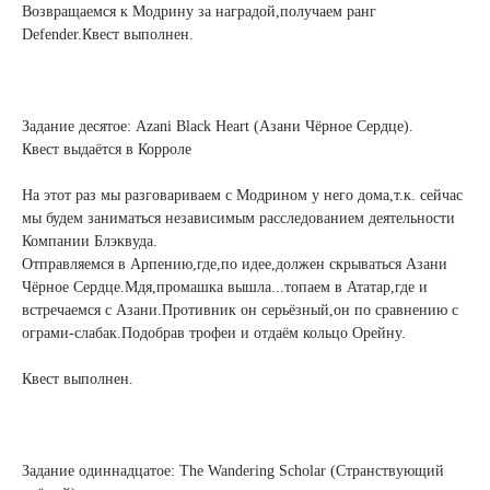
Возвращаемся к Модрину за наградой,получаем ранг
Defender.Квест выполнен.
Задание десятое: Azani Black Heart (Азани Чёрное Сердце).
Квест выдаётся в Корроле
На этот раз мы разговариваем с Модрином у него дома,т.к. сейчас
мы будем заниматься независимым расследованием деятельности
Компании Блэквуда.
Отправляемся в Арпению,где,по идее,должен скрываться Азани
Чёрное Сердце.Мдя,промашка вышла...топаем в Ататар,где и
встречаемся с Азани.Противник он серьёзный,он по сравнению с
ограми-слабак.Подобрав трофеи и отдаём кольцо Орейну.
Квест выполнен.
Задание одиннадцатое: The Wandering Scholar (Странствующий