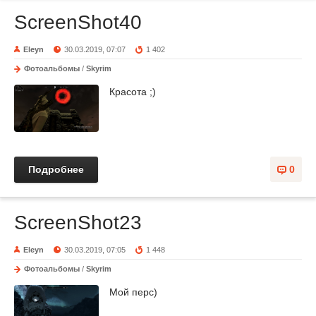
ScreenShot40
Eleyn
30.03.2019, 07:07
1 402
Фотоальбомы
/
Skyrim
Красота ;)
Подробнее
0
ScreenShot23
Eleyn
30.03.2019, 07:05
1 448
Фотоальбомы
/
Skyrim
Мой перс)