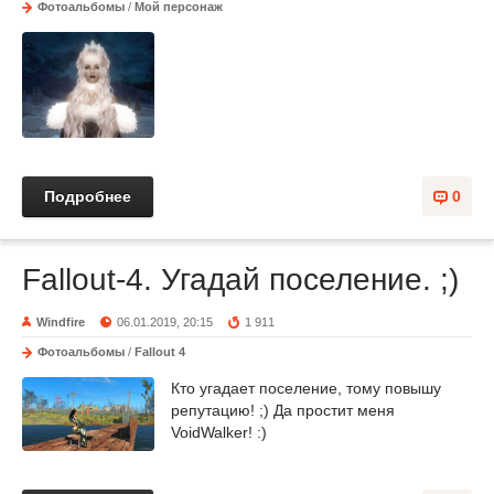
Фотоальбомы
/
Мой персонаж
Подробнее
0
Fallout-4. Угадай поселение. ;)
Windfire
06.01.2019, 20:15
1 911
Фотоальбомы
/
Fallout 4
Кто угадает поселение, тому повышу
репутацию! ;) Да простит меня
VoidWalker! :)