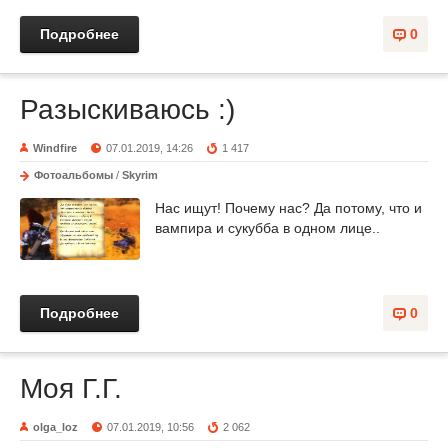
Подробнее
0
Разыскиваюсь :)
Windfire
07.01.2019, 14:26
1 417
Фотоальбомы
/
Skyrim
Нас ищут! Почему нас? Да потому, что и
вампира и сукубба в одном лице..
Подробнее
0
Моя Г.Г.
olga_loz
07.01.2019, 10:56
2 062