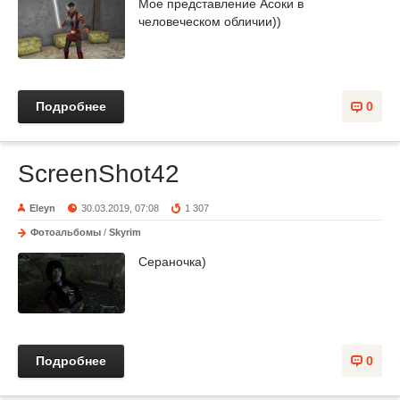
Мое представление Асоки в
человеческом обличии))
Подробнее
0
ScreenShot42
Eleyn
30.03.2019, 07:08
1 307
Фотоальбомы
/
Skyrim
Сераночка)
Подробнее
0