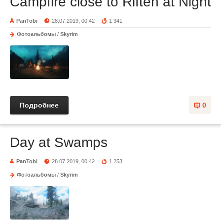
Campfire close to Riften at Night
PanTobi
28.07.2019, 00:42
1 341
Фотоальбомы
/
Skyrim
Подробнее
0
Day at Swamps
PanTobi
28.07.2019, 00:42
1 253
Фотоальбомы
/
Skyrim