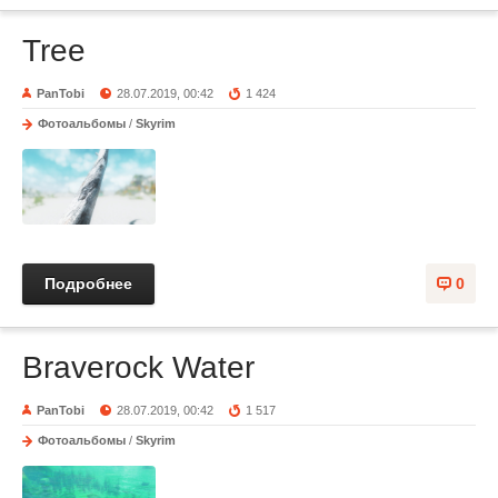
Tree
PanTobi
28.07.2019, 00:42
1 424
Фотоальбомы
/
Skyrim
Подробнее
0
Braverock Water
PanTobi
28.07.2019, 00:42
1 517
Фотоальбомы
/
Skyrim