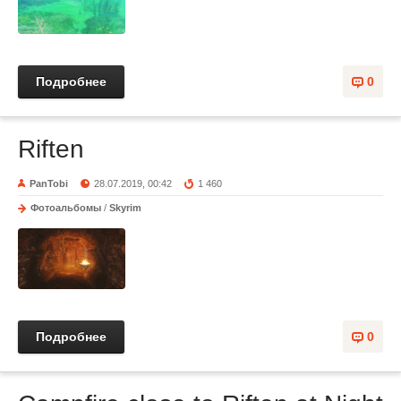
Подробнее
0
Riften
PanTobi
28.07.2019, 00:42
1 460
Фотоальбомы
/
Skyrim
Подробнее
0