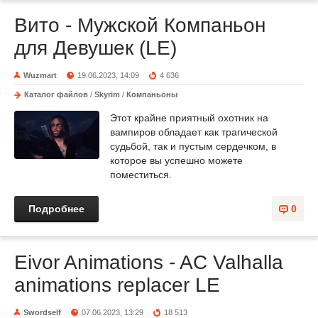
Вито - Мужской Компаньон
для Девушек (LE)
Wuzmart
19.06.2023, 14:09
4 636
Каталог файлов
/
Skyrim
/
Компаньоны
Этот крайне приятный охотник на
вампиров обладает как трагической
судьбой, так и пустым сердечком, в
которое вы успешно можете
поместиться.
Подробнее
0
Eivor Animations - AC Valhalla
animations replacer LE
Swordself
07.06.2023, 13:29
18 513