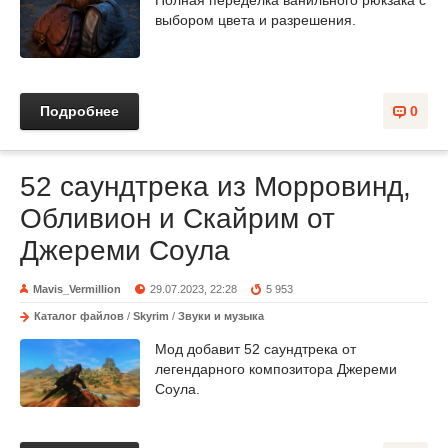
Полная переделка ванильного рюкзака с
выбором цвета и разрешения.
Подробнее
0
52 саундтрека из Морровинд,
Обливион и Скайрим от
Джереми Соула
Mavis_Vermillion
29.07.2023, 22:28
5 953
Каталог файлов
/
Skyrim
/
Звуки и музыка
Мод добавит 52 саундтрека от
легендарного композитора Джереми
Соула.