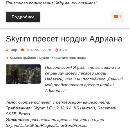
Приятного пользования! Жду ваших отзывов!
Подробнее
1
Skyrim пресет нордки Адриана
Гавр
29.07.2023, 22:28
3 528
Каталог файлов
/
Skyrim
/
Косметические моды
Привет всем! Я рад, что вы зашли на
страницу моего первого мода!
Надеюсь, что и ни последнего. Данный
мод представляет пресет нордки
Адрианны!
Тело:
соответствует с реплейсером вашего тела.
Требования:
Skyrim LE 1.9.32.0.8, KS Hairdo’s, Racemenu,
SKSE, Brows
Установка:
распаковать архив и кинуть по пути:
Skyrim/Data/SKSE/Plugins/CharGen/Presets