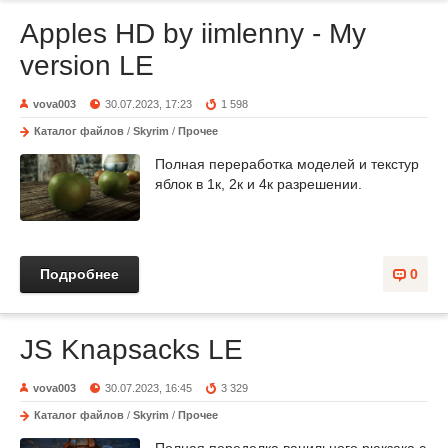
Apples HD by iimlenny - My
version LE
vova003
30.07.2023, 17:23
1 598
Каталог файлов
/
Skyrim
/
Прочее
Полная переработка моделей и текстур
яблок в 1к, 2к и 4к разрешении.
Подробнее
0
JS Knapsacks LE
vova003
30.07.2023, 16:45
3 329
Каталог файлов
/
Skyrim
/
Прочее