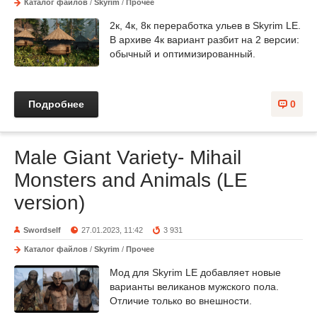
Каталог файлов
/
Skyrim
/
Прочее
2к, 4к, 8к переработка ульев в Skyrim LE.
В архиве 4к вариант разбит на 2 версии:
обычный и оптимизированный.
Подробнее
0
Male Giant Variety- Mihail
Monsters and Animals (LE
version)
Swordself
27.01.2023, 11:42
3 931
Каталог файлов
/
Skyrim
/
Прочее
Мод для Skyrim LE добавляет новые
варианты великанов мужского пола.
Отличие только во внешности.