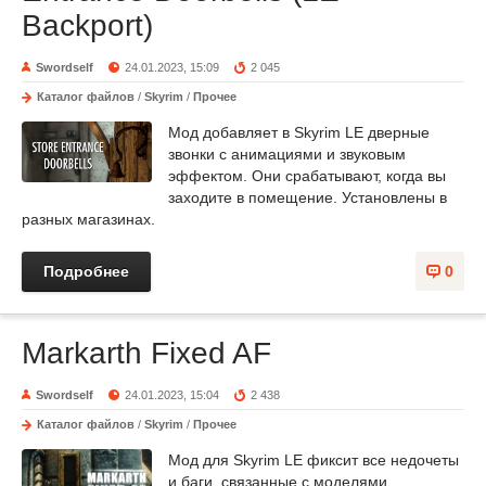
Backport)
Swordself
24.01.2023, 15:09
2 045
Каталог файлов
/
Skyrim
/
Прочее
Мод добавляет в Skyrim LE дверные
звонки с анимациями и звуковым
эффектом. Они срабатывают, когда вы
заходите в помещение. Установлены в
разных магазинах.
Подробнее
0
Markarth Fixed AF
Swordself
24.01.2023, 15:04
2 438
Каталог файлов
/
Skyrim
/
Прочее
Мод для Skyrim LE фиксит все недочеты
и баги, связанные с моделями