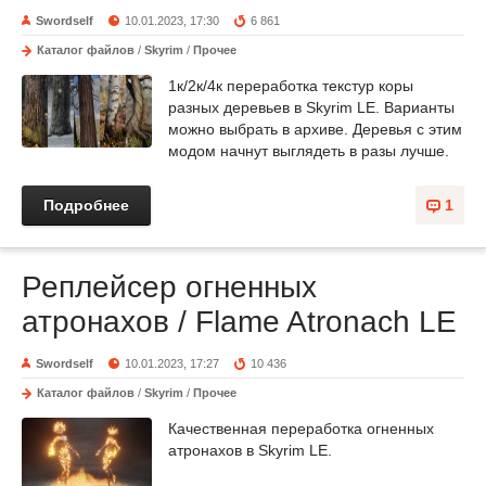
Swordself
10.01.2023, 17:30
6 861
Каталог файлов
/
Skyrim
/
Прочее
1к/2к/4к переработка текстур коры
разных деревьев в Skyrim LE. Варианты
можно выбрать в архиве. Деревья с этим
модом начнут выглядеть в разы лучше.
Подробнее
1
Реплейсер огненных
атронахов / Flame Atronach LE
Swordself
10.01.2023, 17:27
10 436
Каталог файлов
/
Skyrim
/
Прочее
Качественная переработка огненных
атронахов в Skyrim LE.