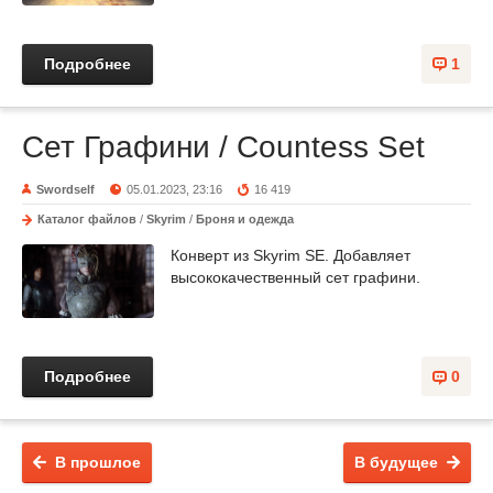
Подробнее
1
Сет Графини / Countess Set
Swordself
05.01.2023, 23:16
16 419
Каталог файлов
/
Skyrim
/
Броня и одежда
Конверт из Skyrim SE. Добавляет
высококачественный сет графини.
Подробнее
0
В прошлое
В будущее