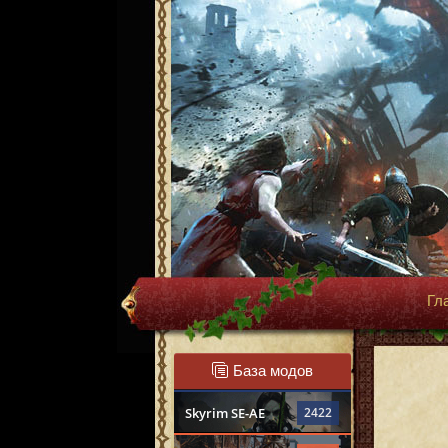
Гл
База модов
Skyrim SE-AE
2422