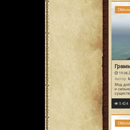
Oblivio
Грамм
19.06.
Автор:
Мод доб
и сильн
существ
5 424
Oblivio