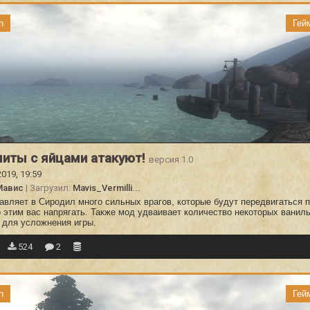
n
Гей
иты с яйцами атакуют!
версия 1.0
2019, 19:59
Мавис
| Загрузил:
Mavis_Vermilli...
авляет в Сиродил много сильных врагов, которые будут передвигаться 
о этим вас напрягать. Также мод удваивает количество некоторых ванил
 для усложнения игры.
524
2
n
Гей