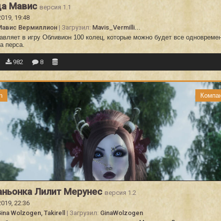
ца Мавис
версия 1.1
2019, 19:48
Мавис Вермиллион
| Загрузил:
Mavis_Vermilli...
авляет в игру Обливион 100 колец, которые можно будет все одновреме
а перса.
982
8
n
Компа
ньонка Лилит Мерунес
версия 1.2
2019, 22:36
ina Wolzogen, Takirell
| Загрузил:
GinaWolzogen