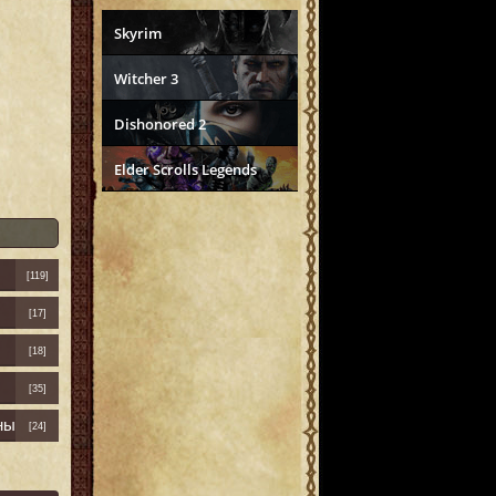
Skyrim
Witcher 3
Dishonored 2
Elder Scrolls Legends
[119]
[17]
[18]
[35]
ны
[24]