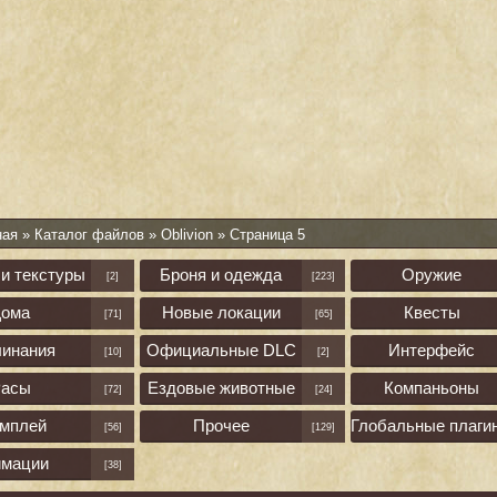
ная
»
Каталог файлов
»
Oblivion
» Страница 5
и текстуры
Броня и одежда
Оружие
[2]
[223]
Дома
Новые локации
Квесты
[71]
[65]
линания
Официальные DLC
Интерфейс
[10]
[2]
асы
Ездовые животные
Компаньоны
[72]
[24]
ймплей
Прочее
Глобальные плаги
[56]
[129]
имации
[38]