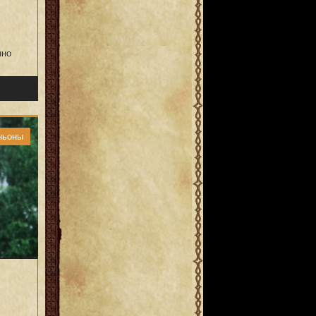
нно
ньоны