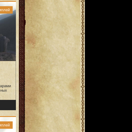
мплей
парами
ьных
мплей