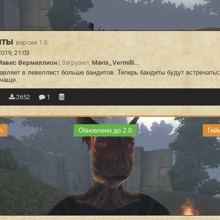
иты
версия 1.0
2019, 21:03
Мавис Вермиллион
| Загрузил:
Mavis_Vermilli...
авляет в левеллист больше бандитов. Теперь бандиты будут встречатьс
 чаще.
6
2652
1
n
Обновлено до 2.0
Гей