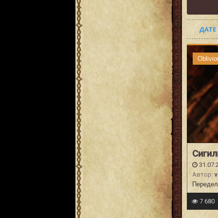
ДАТЕ
Oblivio
Сигил
31.07.
Автор:
v
Передел
7 680