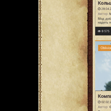
Коль
28.04.
Автор:
Мод доб
надеть н
8 575
Oblivio
Компа
02.02.
Автор:
G