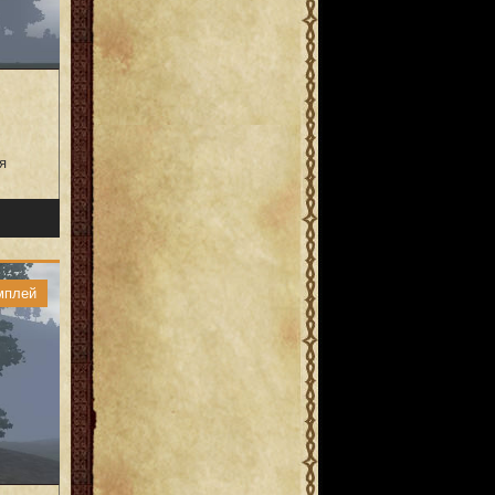
я
мплей