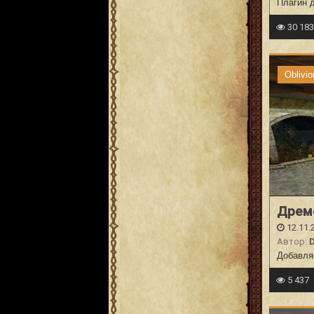
Плагин 
30 18
Oblivio
Дремо
12.11.
Автор:
D
Добавля
5 437