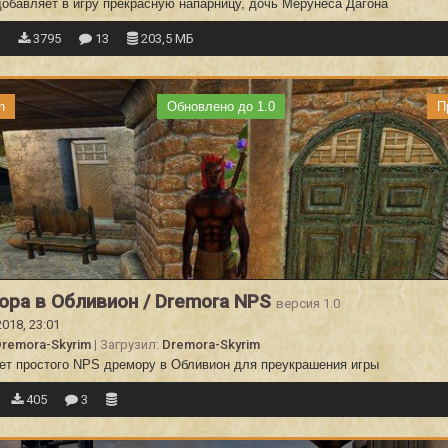
добавляет в игру прекрасную напарницу, дочь Мерунеса Дагона
3
3795
13
203,5 МБ
n
Обновлено до 1.0
П
ра в Обливион / Dremora NPS
версия 1.0
2018, 23:01
remora-Skyrim
| Загрузил:
Dremora-Skyrim
ет простого NPS дремору в Обливион для преукрашения игры
405
3