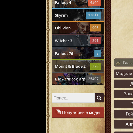
Fallout 4
4344
Skyrim
13811
Oblivion
905
Witcher 3
291
Fallout 76
8
Глав
Mount & Blade 2
328
Модели 
Весь список игр
25407
Зак
Р
Популярные моды
Ге
Ан