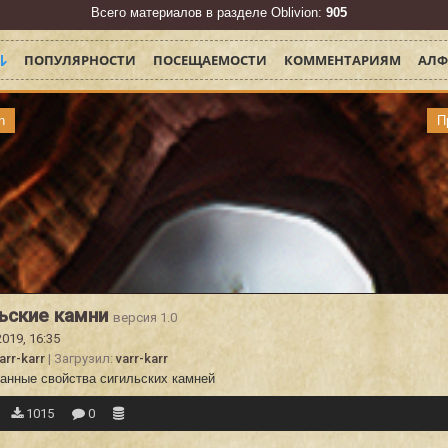
Всего материалов в разделе Oblivion:
905
ПОПУЛЯРНОСТИ
ПОСЕЩАЕМОСТИ
КОММЕНТАРИЯМ
АЛФ
n
П
ьские камни
версия 1.0
2019, 16:35
arr-karr
| Загрузил:
varr-karr
анные свойства сигильских камней
1015
0