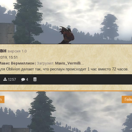
авн
версия 1.0
2019, 15:51
Мавис Вермиллион
| Загрузил:
Mavis_Vermilli...
ля Oblivion делает так, что респаун происходит 1 час вместо 72 часов.
1257
4
n
Гей