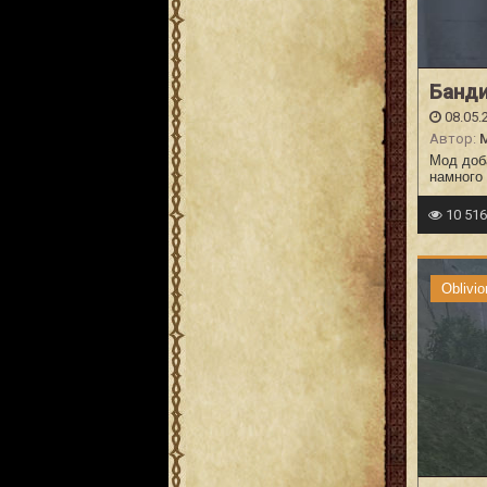
Банд
08.05.
Автор:
Мод доб
намного
10 51
Oblivio