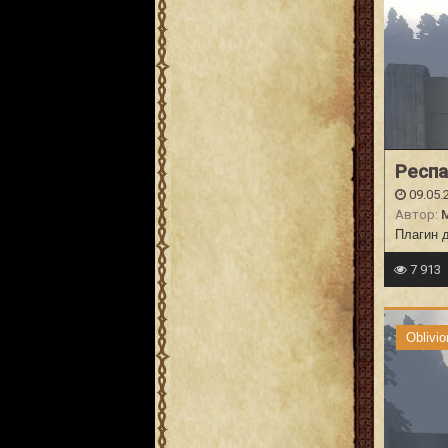
Респ
09.05.
Автор:
Плагин д
7 913
Oblivio