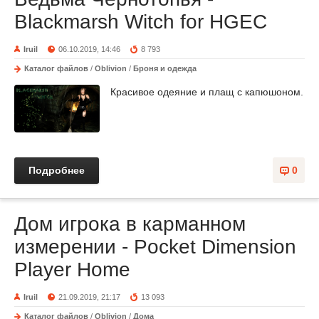
Blackmarsh Witch for HGEC
Iruil
06.10.2019, 14:46
8 793
Каталог файлов
/
Oblivion
/
Броня и одежда
Красивое одеяние и плащ с капюшоном.
Подробнее
0
Дом игрока в карманном
измерении - Pocket Dimension
Player Home
Iruil
21.09.2019, 21:17
13 093
Каталог файлов
/
Oblivion
/
Дома