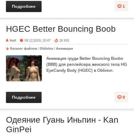
Подробнее
1
HGEC Better Bouncing Boob
Iruil
09.12.2019, 20:47
16 933
Каталог файлов
/
Oblivion
/
Анимации
Анимация груди Better Bouncing Boobs
(BBB) для реплейсера женского тела HG
EyeCandy Body (HGEC) в Oblivion.
Подробнее
0
Одеяние Гуань Иньпин - Kan
GinPei