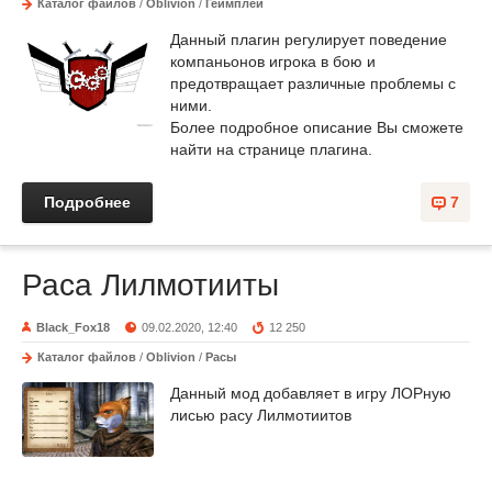
Каталог файлов
/
Oblivion
/
Геймплей
Данный плагин регулирует поведение
компаньонов игрока в бою и
предотвращает различные проблемы с
ними.
Более подробное описание Вы сможете
найти на странице плагина.
Подробнее
7
Раса Лилмотииты
Black_Fox18
09.02.2020, 12:40
12 250
Каталог файлов
/
Oblivion
/
Расы
Данный мод добавляет в игру ЛОРную
лисью расу Лилмотиитов