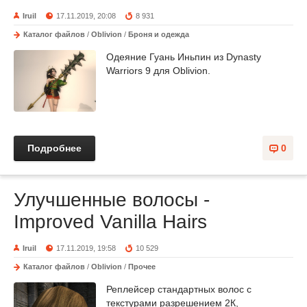
Iruil
17.11.2019, 20:08
8 931
Каталог файлов
/
Oblivion
/
Броня и одежда
Одеяние Гуань Иньпин из Dynasty
Warriors 9 для Oblivion.
Подробнее
0
Улучшенные волосы -
Improved Vanilla Hairs
Iruil
17.11.2019, 19:58
10 529
Каталог файлов
/
Oblivion
/
Прочее
Реплейсер стандартных волос с
текстурами разрешением 2К,