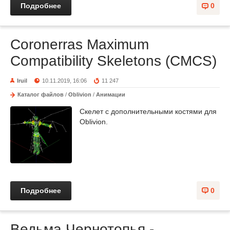
Подробнее
0
Coronerras Maximum
Compatibility Skeletons (CMCS)
Iruil
10.11.2019, 16:06
11 247
Каталог файлов
/
Oblivion
/
Анимации
Cкелет с дополнительными костями для
Oblivion.
Подробнее
0
Ведьма Чернотопья -